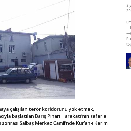
Zi
20
​E
—h
—m
Bu
to
maya çalışılan terör koridorunu yok etmek,
yla başlatılan Barış Pınarı Harekatı’nın zaferle
sonrası Salbaş Merkez Camii’nde Kur’an-ı Kerim