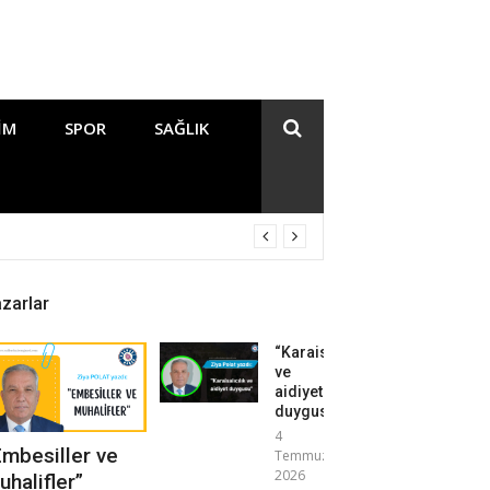
IM
SPOR
SAĞLIK
zarlar
“Karaisalıcılık
ve
aidiyet
duygusu”
4
Embesiller ve
Temmuz
2026
uhalifler”