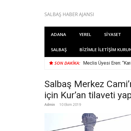
İçeriğe
atla
SALBAŞ HABER AJANSI
ADANA
YEREL
SIYASET
SALBAŞ
BIZIMLE İLETIŞIM KURU
SON DAKIKA:
Meclis Üyesi Eren: “Kara
Salbaş Merkez Cami’n
için Kur’an tilaveti ya
Admin
10 Ekim 2019