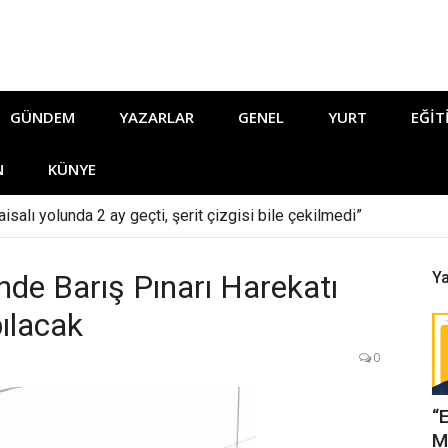
GÜNDEM
YAZARLAR
GENEL
YURT
EĞIT
N
KÜNYE
isalı yolunda 2 ay geçti, şerit çizgisi bile çekilmedi”
de Barış Pınarı Harekatı
Ya
pılacak
0
“
M