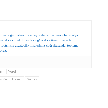
ız ve doğru habercilik anlayışıyla hizmet veren bir medya
erel ve ulusal düzeyde en güncel ve önemli haberleri
 Bağımsız gazetecilik ilkelerimiz doğrultusunda, topluma
oruz.
in
Yerel
i Kerim tilaveti
Salbaş