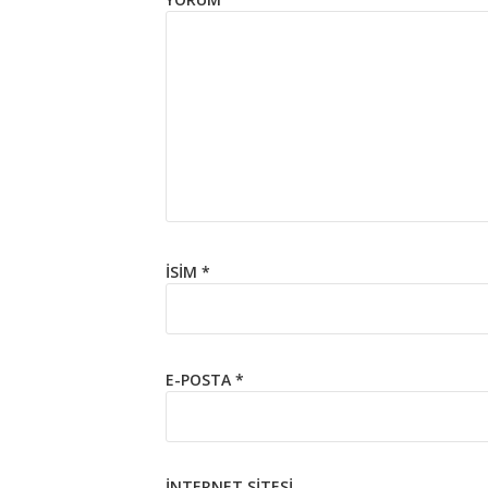
İSIM
*
E-POSTA
*
İNTERNET SITESI