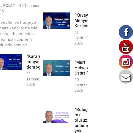
ya POLAT
30 Temmuz
26
“Kuvayı
Milliyeci
mbesiller ve her şeye
Karaisalı”
atta kendilerine bile
27
uhalefet edenler...
Haziran
 iki insan tipi, hem
2026
plumda hem de...
“Karaisalı’nın
sosyal
“Murt
demografisi”
Helvası
Ustası”
23
Temmuz
20
2026
Haziran
2026
“Bölüşerek
tok
oluruz,
bölünerek
yok