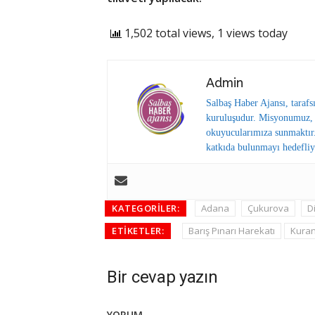
1,502 total views, 1 views today
Admin
Salbaş Haber Ajansı, tarafs
kuruluşudur. Misyonumuz, y
okuyucularımıza sunmaktır.
katkıda bulunmayı hedefliy
KATEGORILER:
Adana
Çukurova
D
ETIKETLER:
Barış Pınarı Harekatı
Kuran-
Bir cevap yazın
YORUM