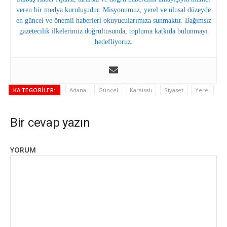
veren bir medya kuruluşudur. Misyonumuz, yerel ve ulusal düzeyde
en güncel ve önemli haberleri okuyucularımıza sunmaktır. Bağımsız
gazetecilik ilkelerimiz doğrultusunda, topluma katkıda bulunmayı
hedefliyoruz.
KATEGORILER:
Adana
Güncel
Karaisalı
Siyaset
Yerel
Bir cevap yazın
YORUM