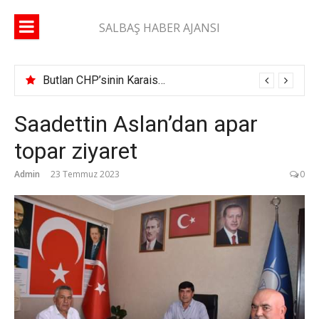
İçeriğe
atla
SALBAŞ HABER AJANSI
Butlan CHP’sinin Karaisalı İlçe Başkanı belli oldu
Saadettin Aslan’dan apar
topar ziyaret
Admin
23 Temmuz 2023
0