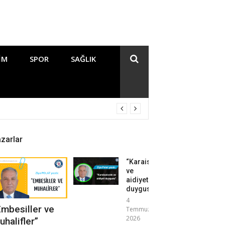
IM
SPOR
SAĞLIK
zarlar
“Karaisalıcılık
ve
aidiyet
duygusu”
4
Embesiller ve
Temmuz
2026
uhalifler”