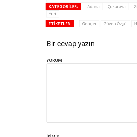
KATEGORILER:
Adana
Çukurova
G
Yurt
ETIKETLER:
Gençler
Güven Özgül
H
Bir cevap yazın
YORUM
İSIM
*