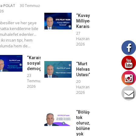
ya POLAT
30 Temmuz
26
“Kuvayı
Milliyeci
mbesiller ve her şeye
Karaisalı”
atta kendilerine bile
27
uhalefet edenler...
Haziran
 iki insan tipi, hem
2026
plumda hem de...
“Karaisalı’nın
sosyal
“Murt
demografisi”
Helvası
Ustası”
23
Temmuz
20
2026
Haziran
2026
“Bölüşerek
tok
oluruz,
bölünerek
yok