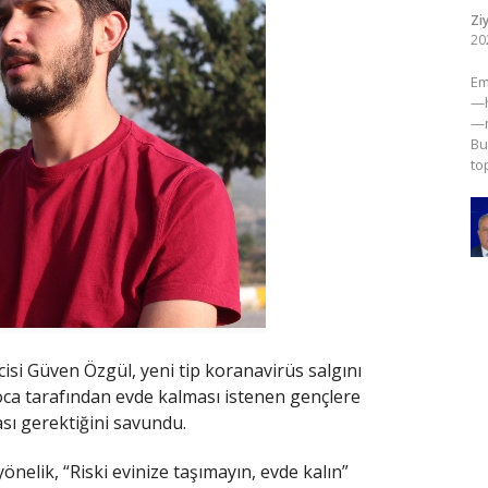
Zi
20
​E
—h
—m
Bu
to
isi Güven Özgül, yeni tip koranavirüs salgını
oca tarafından evde kalması istenen gençlere
ası gerektiğini savundu.
nelik, “Riski evinize taşımayın, evde kalın”