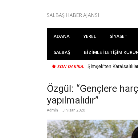
İçeriğe
atla
SALBAŞ HABER AJANSI
ADANA
YEREL
SIYASET
SALBAŞ
BIZIMLE İLETIŞIM KURU
SON DAKIKA:
Şimşek’ten Karaisalılıl
Özgül: “Gençlere harç
yapılmalıdır”
Admin
3 Nisan 2020