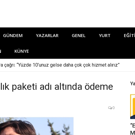
GÜNDEM
YAZARLAR
GENEL
YURT
EĞIT
N
KÜNYE
ara çağrı: “Yüzde 10’unuz gelse daha çok çok hizmet alırız”
lık paketi adı altında ödeme
Ya
0
“
M