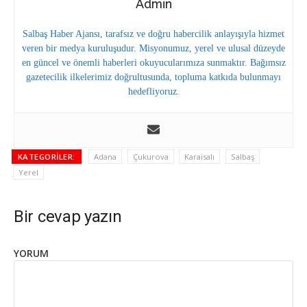
Admin
Salbaş Haber Ajansı, tarafsız ve doğru habercilik anlayışıyla hizmet
veren bir medya kuruluşudur. Misyonumuz, yerel ve ulusal düzeyde
en güncel ve önemli haberleri okuyucularımıza sunmaktır. Bağımsız
gazetecilik ilkelerimiz doğrultusunda, topluma katkıda bulunmayı
hedefliyoruz.
KATEGORILER:
Adana
Çukurova
Karaisalı
Salbaş
Yerel
Bir cevap yazın
YORUM