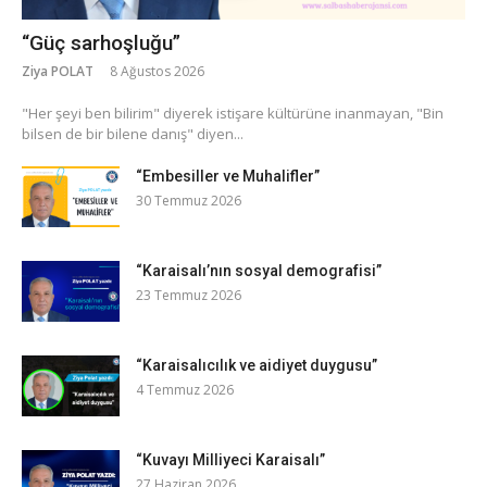
“Güç sarhoşluğu”
Ziya POLAT
8 Ağustos 2026
​"Her şeyi ben bilirim" diyerek istişare kültürüne inanmayan, "Bin
bilsen de bir bilene danış" diyen...
“Embesiller ve Muhalifler”
30 Temmuz 2026
“Karaisalı’nın sosyal demografisi”
23 Temmuz 2026
“Karaisalıcılık ve aidiyet duygusu”
4 Temmuz 2026
“Kuvayı Milliyeci Karaisalı”
27 Haziran 2026