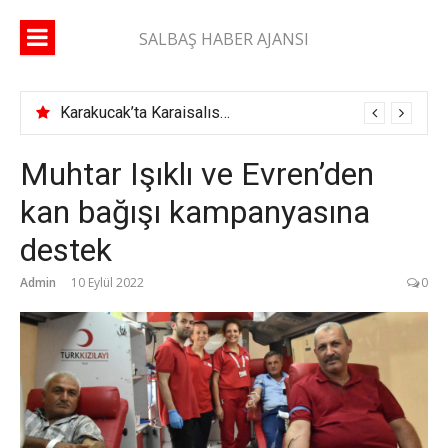
İçeriğe
atla
SALBAŞ HABER AJANSI
Karakucak’ta Karaisalıspor fırtınası
Muhtar Işıklı ve Evren’den
kan bağışı kampanyasına
destek
Admin
10 Eylül 2022
0