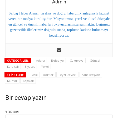
Admin
Salbaş Haber Ajansı, tarafsız ve doğru habercilik anlayışıyla hizmet
veren bir medya kuruluşudur. Misyonumuz, yerel ve ulusal düzeyde
en güncel ve önemli haberleri okuyucularımıza sunmaktır. Bağımsız
gazetecilik ilkelerimiz doğrultusunda, topluma katkıda bulunmayı
hedefliyoruz.
KATEGORILER:
Adana
Belediye
Çukurova
Güncel
Karaisalı
Siyaset
Yerel
ETIKETLER:
Aski
Dörtler
Feyzi Deveci
Kanalizasyon
Muhtar
Topalak
Bir cevap yazın
YORUM