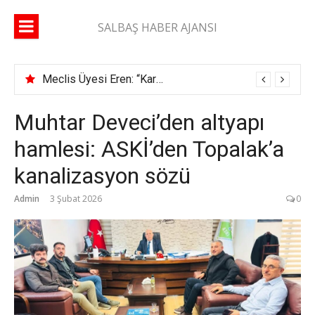
İçeriğe
atla
SALBAŞ HABER AJANSI
Meclis Üyesi Eren: “Karaisalı yolunda 2 ay geçti, şerit çizgisi bile çekilmedi”
Muhtar Deveci’den altyapı
hamlesi: ASKİ’den Topalak’a
kanalizasyon sözü
Admin
3 Şubat 2026
0