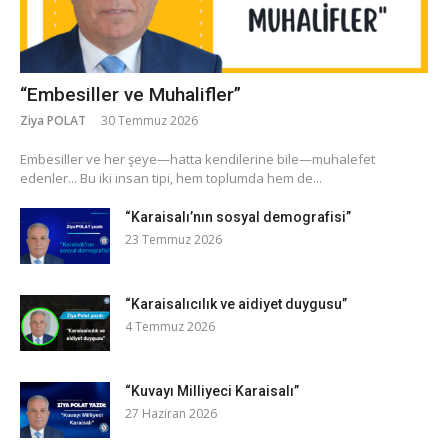
“Embesiller ve Muhalifler”
Ziya POLAT
30 Temmuz 2026
​Embesiller ve her şeye—hatta kendilerine bile—muhalefet
edenler... Bu iki insan tipi, hem toplumda hem de...
“Karaisalı’nın sosyal demografisi”
23 Temmuz 2026
“Karaisalıcılık ve aidiyet duygusu”
4 Temmuz 2026
“Kuvayı Milliyeci Karaisalı”
27 Haziran 2026