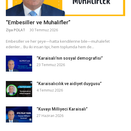
“Embesiller ve Muhalifler”
Ziya POLAT
30 Temmuz 2026
​Embesiller ve her şeye—hatta kendilerine bile—muhalefet
edenler... Bu iki insan tipi, hem toplumda hem de...
“Karaisalı’nın sosyal demografisi”
23 Temmuz 2026
“Karaisalıcılık ve aidiyet duygusu”
4 Temmuz 2026
“Kuvayı Milliyeci Karaisalı”
27 Haziran 2026