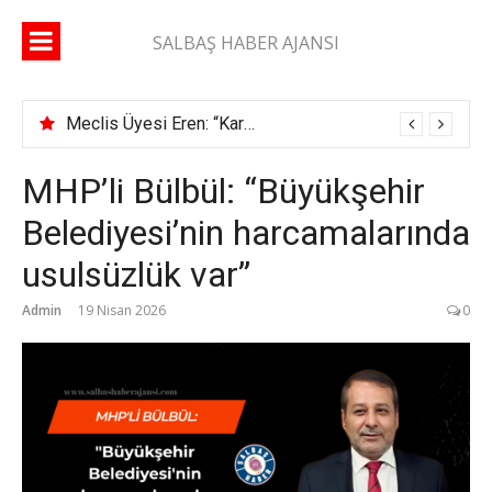
İçeriğe
atla
SALBAŞ HABER AJANSI
Meclis Üyesi Eren: “Karaisalı yolunda 2 ay geçti, şerit çizgisi bile çekilmedi”
MHP’li Bülbül: “Büyükşehir
Belediyesi’nin harcamalarında
usulsüzlük var”
Admin
19 Nisan 2026
0