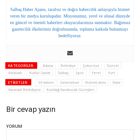
Salbaş Haber Ajansı, tarafsız ve doğru habercilik anlayışıyla hizmet
veren bir medya kuruluşudur. Misyonumuz, yerel ve ulusal düzeyde
en güncel ve önemli haberleri okuyucularımıza sunmaktır. Bağımsız
gazetecilik ilkelerimiz doğrultusunda, topluma katkıda bulunmayı
hedefliyoruz.
KATEGORILER:
Adana
Belediye
Çukurova
Güncel
Karaisalı
Kültür-Sanat
Salbaş
Spor
Yerel
Yurt
ETIKETLER:
50 kalem
Geleneksel
Hizmet alımı
İhale
Karaisalı Belediyesi
Kızıldağ Karakucak Güreşleri
Bir cevap yazın
YORUM