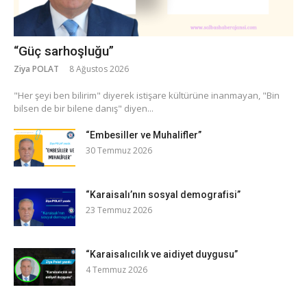
“Güç sarhoşluğu”
Ziya POLAT
8 Ağustos 2026
​"Her şeyi ben bilirim" diyerek istişare kültürüne inanmayan, "Bin
bilsen de bir bilene danış" diyen...
“Embesiller ve Muhalifler”
30 Temmuz 2026
“Karaisalı’nın sosyal demografisi”
23 Temmuz 2026
“Karaisalıcılık ve aidiyet duygusu”
4 Temmuz 2026