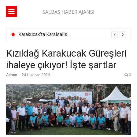
İçeriğe
atla
SALBAŞ HABER AJANSI
Karakucak’ta Karaisalıspor fırtınası
Kızıldağ Karakucak Güreşleri
ihaleye çıkıyor! İşte şartlar
Admin
24 Haziran 2026
0