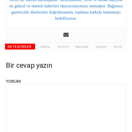
en güncel ve önemli haberleri okuyucularımıza sunmaktır. Bağımsız
gazetecilik ilkelerimiz doğrultusunda, topluma katkıda bulunmayı
hedefliyoruz.
KATEGORILER:
Adana
Güncel
Karaisalı
Siyaset
Yerel
Bir cevap yazın
YORUM