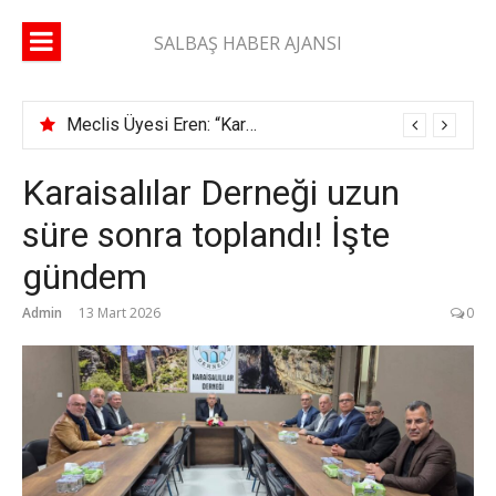
İçeriğe
atla
SALBAŞ HABER AJANSI
Meclis Üyesi Eren: “Karaisalı yolunda 2 ay geçti, şerit çizgisi bile çekilmedi”
Karaisalılar Derneği uzun
süre sonra toplandı! İşte
gündem
Admin
13 Mart 2026
0