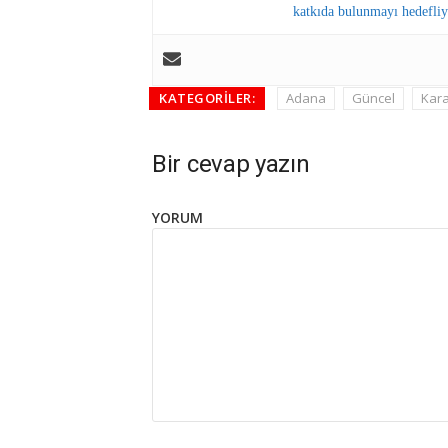
katkıda bulunmayı hedefliy
KATEGORILER:
Adana
Güncel
Kara
Bir cevap yazın
YORUM