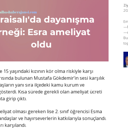
Zi
20
​E
—h
—m
Bu
to
 15 yaşındaki kızının kör olma riskiyle karşı
rısında bulunan Mustafa Gökdemir’in sesi karşılık
şların yanı sıra ilçedeki kamu kurum ve
österdi. Kısa sürede gerekli olan ameliyat ücreti
 girip çıktı.
liyat olması gereken lise 2. sınıf öğrencisi Esma
tandaşlar ve hayırseverlerin katkılarıyla sonuçlandı.
ı karşılandı.