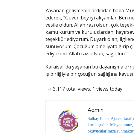
Yaşanan gelişmenin ardından baba Mus
ederek, “Güven bey iyi akşamlar. Ben ri
vesile oldun. Allah razı olsun, çok teşe
kamu kurum ve kuruluşlardan, hayırseve
teşekkür ediyorum. Duyarlı olan, ilgile
sunuyorum. Çocuğum ameliyata girip çık
ediyorum. Allah razı olsun, sağ olun.”
Karaisalı’da yaşanan bu dayanışma örne
iş birliğiyle bir çocuğun sağlığına kavuş
3,117 total views, 1 views today
Admin
Salbaş Haber Ajansı, tarafs
kuruluşudur. Misyonumuz, y
okuyucularımıza sunmaktır.