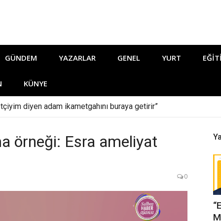
GÜNDEM
YAZARLAR
GENEL
YURT
EĞIT
N
KÜNYE
tçiyim diyen adam ikametgahını buraya getirir”
a örneği: Esra ameliyat
Ya
0
“
M