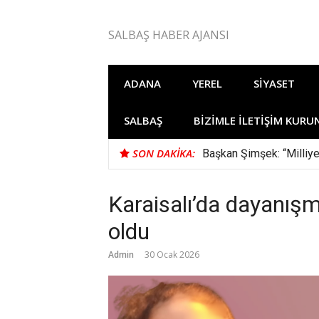
İçeriğe
atla
SALBAŞ HABER AJANSI
ADANA
YEREL
SIYASET
SALBAŞ
BIZIMLE İLETIŞIM KURU
SON DAKIKA:
Başkan Şimşek: “Milliye
Karaisalı’da dayanışm
oldu
Admin
30 Ocak 2026