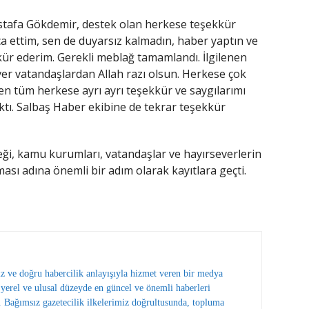
tafa Gökdemir, destek olan herkese teşekkür
ca ettim, sen de duyarsız kalmadın, haber yaptın ve
kkür ederim. Gerekli meblağ tamamlandı. İlgilenen
r vatandaşlardan Allah razı olsun. Herkese çok
nen tüm herkese ayrı ayrı teşekkür ve saygılarımı
tı. Salbaş Haber ekibine de tekrar teşekkür
ği, kamu kurumları, vatandaşlar ve hayırseverlerin
ması adına önemli bir adım olarak kayıtlara geçti.
ız ve doğru habercilik anlayışıyla hizmet veren bir medya
erel ve ulusal düzeyde en güncel ve önemli haberleri
 Bağımsız gazetecilik ilkelerimiz doğrultusunda, topluma