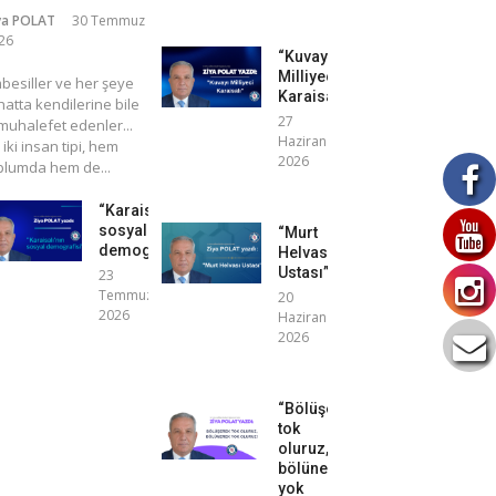
ya POLAT
30 Temmuz
26
“Kuvayı
Milliyeci
mbesiller ve her şeye
Karaisalı”
atta kendilerine bile
27
uhalefet edenler...
Haziran
 iki insan tipi, hem
2026
plumda hem de...
“Karaisalı’nın
sosyal
“Murt
demografisi”
Helvası
Ustası”
23
Temmuz
20
2026
Haziran
2026
“Bölüşerek
tok
oluruz,
bölünerek
yok