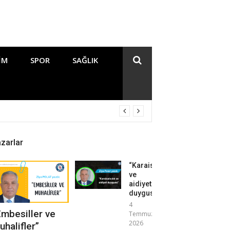
IM
SPOR
SAĞLIK
zarlar
“Karaisalıcılık
ve
aidiyet
duygusu”
4
Embesiller ve
Temmuz
2026
uhalifler”