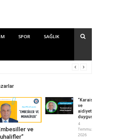
IM
SPOR
SAĞLIK
zarlar
“Karaisalıcılık
ve
aidiyet
duygusu”
4
Embesiller ve
Temmuz
2026
uhalifler”