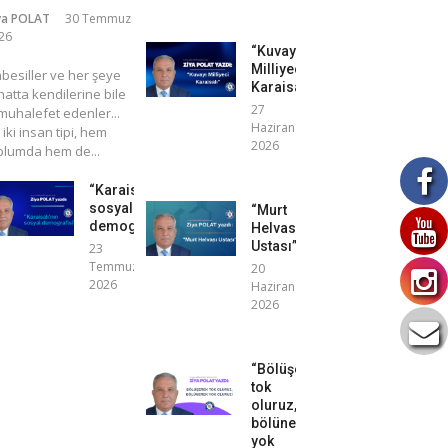
ya POLAT
30 Temmuz
26
“Kuvayı
Milliyeci
mbesiller ve her şeye
Karaisalı”
atta kendilerine bile
27
uhalefet edenler...
Haziran
 iki insan tipi, hem
2026
plumda hem de...
“Karaisalı’nın
sosyal
“Murt
demografisi”
Helvası
Ustası”
23
Temmuz
20
2026
Haziran
2026
“Bölüşerek
tok
oluruz,
bölünerek
yok