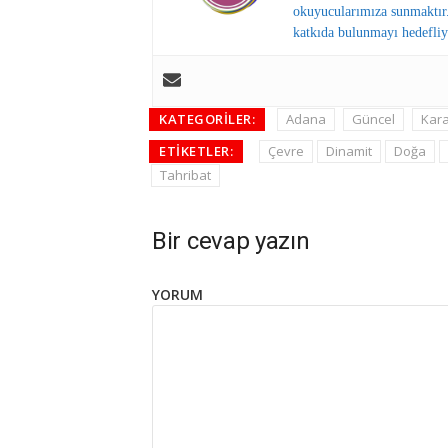
okuyucularımıza sunmaktır.
katkıda bulunmayı hedefliy
KATEGORILER:
Adana
Güncel
Kara
ETIKETLER:
Çevre
Dinamit
Doğa
Tahribat
Bir cevap yazın
YORUM