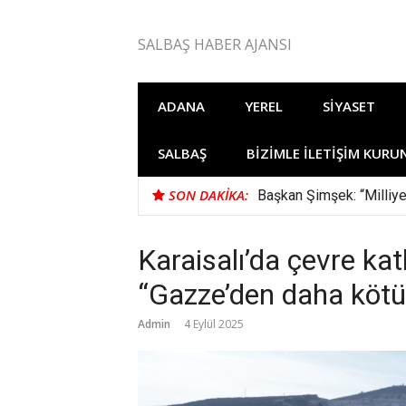
İçeriğe
atla
SALBAŞ HABER AJANSI
ADANA
YEREL
SIYASET
SALBAŞ
BIZIMLE İLETIŞIM KURU
SON DAKIKA:
Başkan Şimşek: “Milliye
Karaisalı’da çevre ka
“Gazze’den daha köt
Admin
4 Eylül 2025