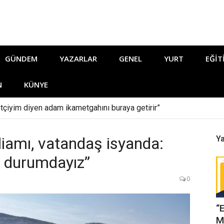
GÜNDEM
YAZARLAR
GENEL
YURT
EĞIT
N
KÜNYE
tçiyim diyen adam ikametgahını buraya getirir”
tliamı, vatandaş isyanda:
Ya
ü durumdayız”
0
“
M