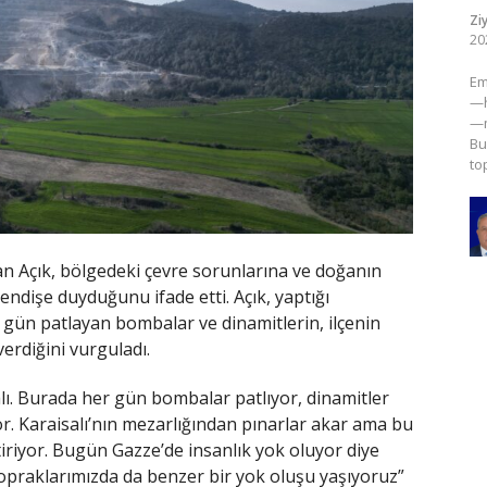
Zi
20
​E
—h
—m
Bu
to
lan Açık, bölgedeki çevre sorunlarına ve doğanın
ndişe duyduğunu ifade etti. Açık, yaptığı
r gün patlayan bombalar ve dinamitlerin, ilçenin
verdiğini vurguladı.
lı. Burada her gün bombalar patlıyor, dinamitler
or. Karaisalı’nın mezarlığından pınarlar akar ama bu
tiriyor. Bugün Gazze’de insanlık yok oluyor diye
opraklarımızda da benzer bir yok oluşu yaşıyoruz”