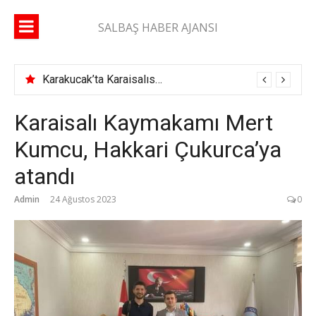
İçeriğe
atla
SALBAŞ HABER AJANSI
Karakucak’ta Karaisalıspor fırtınası
Karaisalı Kaymakamı Mert
Kumcu, Hakkari Çukurca’ya
atandı
Admin
24 Ağustos 2023
0