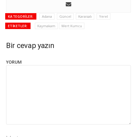
KATEGORILER:
Adana
Güncel
Karaisalı
Yerel
ETIKETLER:
Kaymakam
Mert Kumcu
Bir cevap yazın
YORUM