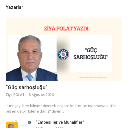
Yazarlar
“Güç sarhoşluğu”
Ziya POLAT
8 Ağustos 2026
​"Her şeyi ben bilirim" diyerek istişare kültürüne inanmayan, "Bin
bilsen de bir bilene danış" diyen...
“Embesiller ve Muhalifler”