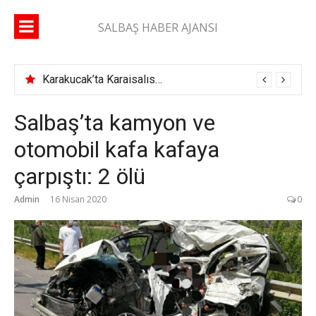
İçeriğe
atla
SALBAŞ HABER AJANSI
Karakucak’ta Karaisalıspor fırtınası
Salbaş’ta kamyon ve
otomobil kafa kafaya
çarpıştı: 2 ölü
Admin
16 Nisan 2020
0