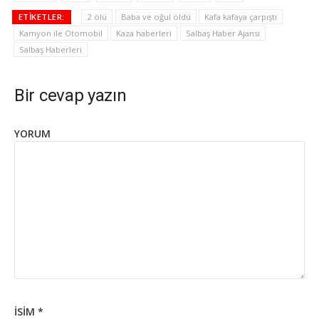
ETIKETLER:
2 ölü
Baba ve oğul öldü
Kafa kafaya çarpıştı
Kamyon ile Otomobil
Kaza haberleri
Salbaş Haber Ajansı
Salbaş Haberleri
Bir cevap yazın
YORUM
İSIM
*