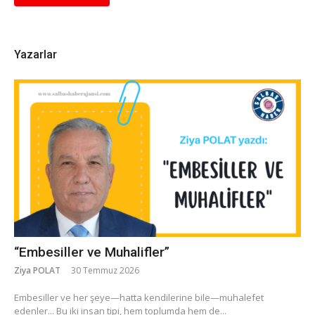
Yazarlar
“Embesiller ve Muhalifler”
Ziya POLAT
30 Temmuz 2026
​Embesiller ve her şeye—hatta kendilerine bile—muhalefet
edenler... Bu iki insan tipi, hem toplumda hem de...