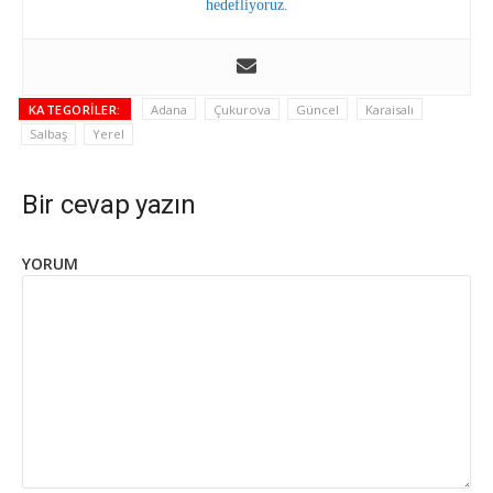
hedefliyoruz.
KATEGORILER:
Adana
Çukurova
Güncel
Karaisalı
Salbaş
Yerel
Bir cevap yazın
YORUM