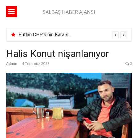
İçeriğe
atla
SALBAŞ HABER AJANSI
Butlan CHP’sinin Karaisalı İlçe Başkanı belli oldu
Halis Konut nişanlanıyor
Admin
4 Temmuz 2023
0