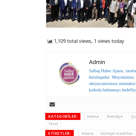
1,109 total views, 1 views today
Admin
Salbaş Haber Ajansı, tarafs
kuruluşudur. Misyonumuz, y
okuyucularımıza sunmaktır.
katkıda bulunmayı hedefliy
KATEGORILER:
Adana
Belediye
Çu
Yerel
ETIKETLER:
Adana
Güneşin Kadınları