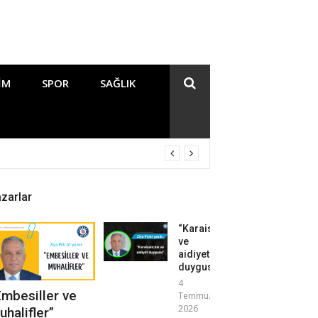
IM
SPOR
SAĞLIK
zarlar
“Karaisalıcılık
ve
aidiyet
duygusu”
4
Embesiller ve
Temmuz
2026
uhalifler”