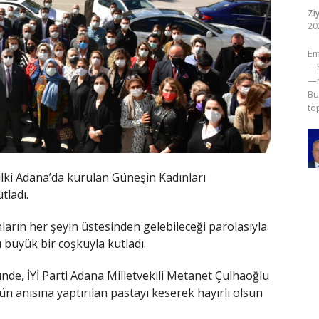
Zi
20
​E
—h
—m
Bu
to
a ilki Adana’da kurulan Güneşin Kadınları
tladı.
ların her şeyin üstesinden gelebileceği parolasıyla
ı büyük bir coşkuyla kutladı.
nde, İYİ Parti Adana Milletvekili Metanet Çulhaoğlu
 anısına yaptırılan pastayı keserek hayırlı olsun