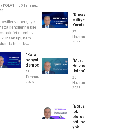
ya POLAT
30 Temmuz
26
“Kuvayı
Milliyeci
mbesiller ve her şeye
Karaisalı”
atta kendilerine bile
27
uhalefet edenler...
Haziran
 iki insan tipi, hem
2026
plumda hem de...
“Karaisalı’nın
sosyal
“Murt
demografisi”
Helvası
Ustası”
23
Temmuz
20
2026
Haziran
2026
“Bölüşerek
tok
oluruz,
bölünerek
yok