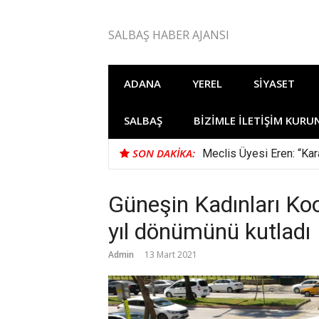
İçeriğe
atla
SALBAŞ HABER AJANSI
ADANA
YEREL
SIYASET
SALBAŞ
BIZIMLE İLETIŞIM KURU
SON DAKIKA:
Meclis Üyesi Eren: “Kara
Güneşin Kadınları Koo
yıl dönümünü kutladı
Admin
13 Mart 2021