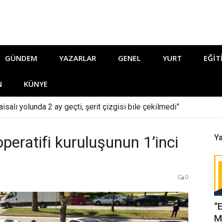
GÜNDEM
YAZARLAR
GENEL
YURT
EĞIT
N
KÜNYE
isalı yolunda 2 ay geçti, şerit çizgisi bile çekilmedi”
peratifi kuruluşunun 1’inci
Ya
0
“
M