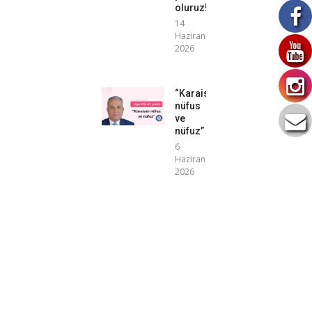
oluruz!”
14
Haziran
2026
“Karaisalı
nüfus
ve
nüfuz”
6
Haziran
2026