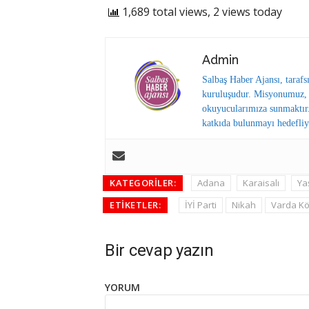
1,689 total views, 2 views today
Admin
Salbaş Haber Ajansı, tarafs
kuruluşudur. Misyonumuz, y
okuyucularımıza sunmaktır.
katkıda bulunmayı hedefliy
KATEGORILER:
Adana
Karaisalı
Ya
ETIKETLER:
İYİ Parti
Nikah
Varda K
Bir cevap yazın
YORUM