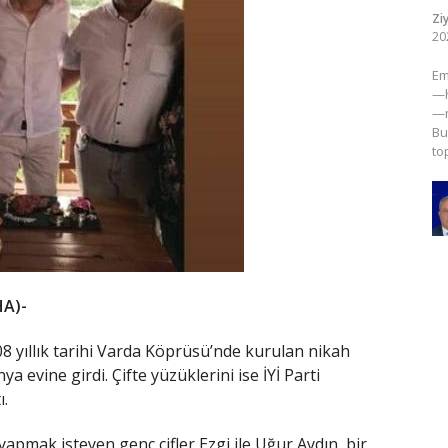
Zi
20
​E
—h
—m
Bu
to
HA)-
08 yıllık tarihi Varda Köprüsü’nde kurulan nikah
a evine girdi. Çifte yüzüklerini ise İYİ Parti
ı.
apmak isteyen genç çifler Ezgi ile Uğur Aydın, bir