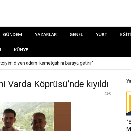
GÜNDEM
YAZARLAR
GENEL
YURT
EĞIT
N
KÜNYE
tçiyim diyen adam ikametgahını buraya getirir”
ihi Varda Köprüsü’nde kıyıldı
Ya
0
“
M