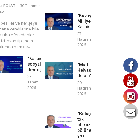
ya POLAT
30 Temmuz
26
“Kuvayı
Milliyeci
mbesiller ve her şeye
Karaisalı”
atta kendilerine bile
27
uhalefet edenler...
Haziran
 iki insan tipi, hem
2026
plumda hem de...
“Karaisalı’nın
sosyal
“Murt
demografisi”
Helvası
Ustası”
23
Temmuz
20
2026
Haziran
2026
“Bölüşerek
tok
oluruz,
bölünerek
yok