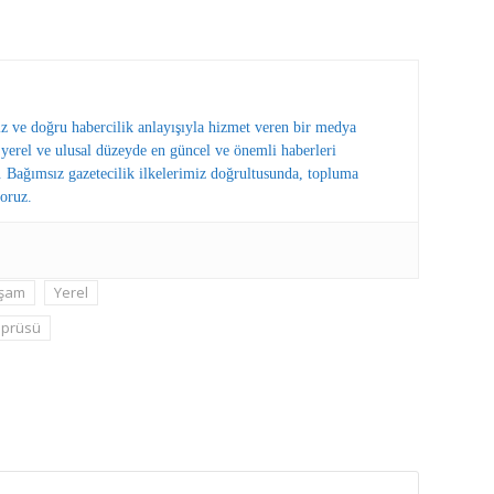
ız ve doğru habercilik anlayışıyla hizmet veren bir medya
erel ve ulusal düzeyde en güncel ve önemli haberleri
 Bağımsız gazetecilik ilkelerimiz doğrultusunda, topluma
oruz.
şam
Yerel
öprüsü