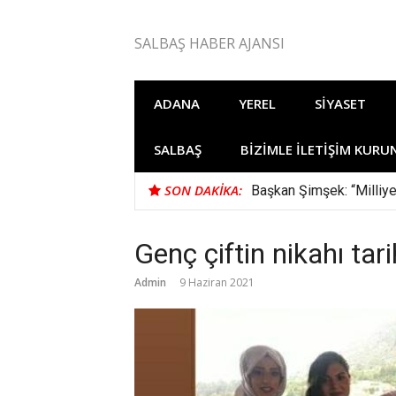
İçeriğe
atla
SALBAŞ HABER AJANSI
ADANA
YEREL
SIYASET
SALBAŞ
BIZIMLE İLETIŞIM KURU
SON DAKIKA:
Başkan Şimşek: “Milliye
Genç çiftin nikahı tar
Admin
9 Haziran 2021