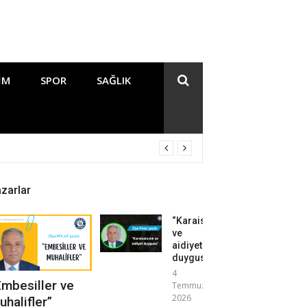
IM
SPOR
SAĞLIK
zarlar
“Karaisalıcılık
ve
aidiyet
duygusu”
4
Embesiller ve
Temmuz
2026
uhalifler”