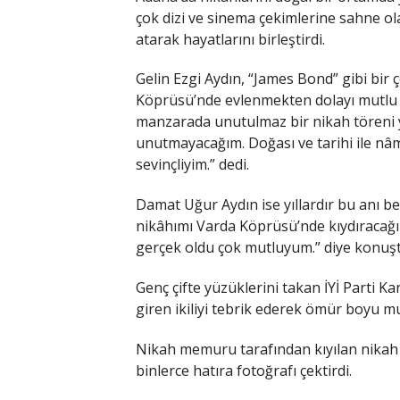
çok dizi ve sinema çekimlerine sahne o
atarak hayatlarını birleştirdi.
Gelin Ezgi Aydın, “James Bond” gibi bir 
Köprüsü’nde evlenmekten dolayı mutlu
manzarada unutulmaz bir nikah töreni 
unutmayacağım. Doğası ve tarihi ile nâm
sevinçliyim.” dedi.
Damat Uğur Aydın ise yıllardır bu anı be
nikâhımı Varda Köprüsü’nde kıydıracağ
gerçek oldu çok mutluyum.” diye konuşt
Genç çifte yüzüklerini takan İYİ Parti K
giren ikiliyi tebrik ederek ömür boyu 
Nikah memuru tarafından kıyılan nikah
binlerce hatıra fotoğrafı çektirdi.