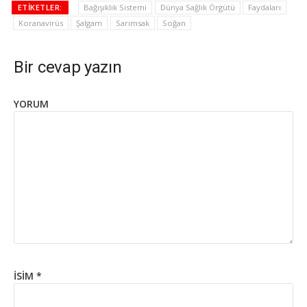
ETIKETLER:
Bağışıklık Sistemi
Dünya Sağlık Örgütü
Faydaları
Koranavirüs
Şalgam
Sarımsak
Soğan
Bir cevap yazın
YORUM
İSIM
*