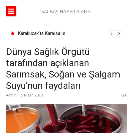
İçeriğe
atla
SALBAŞ HABER AJANSI
Karakucak’ta Karaisalıspor fırtınası
Dünya Sağlık Örgütü
tarafından açıklanan
Sarımsak, Soğan ve Şalgam
Suyu’nun faydaları
Admin
5 Nisan 2020
0