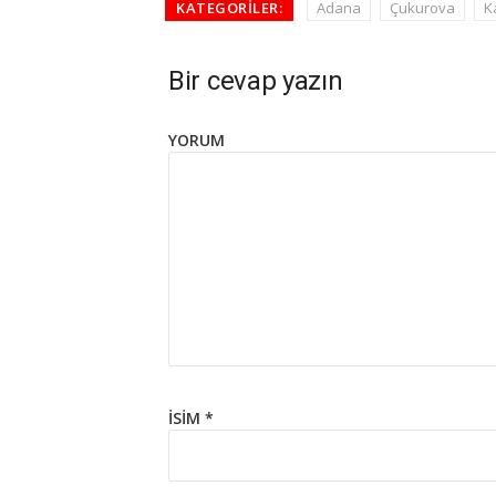
KATEGORILER:
Adana
Çukurova
K
Bir cevap yazın
YORUM
İSIM
*