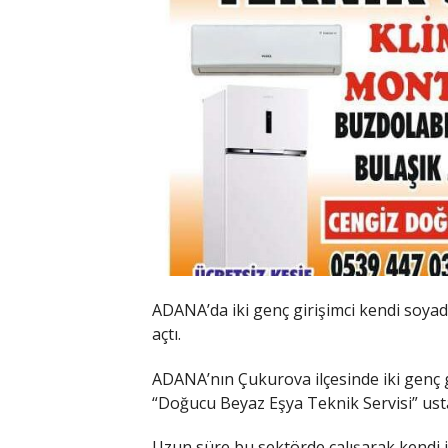
ADANA’da iki genç girişimci kendi soyadl
açtı.
ADANA’nın Çukurova ilçesinde iki genç g
“Doğucu Beyaz Eşya Teknik Servisi” usta
Uzun süre bu sektörde çalışarak kendi i