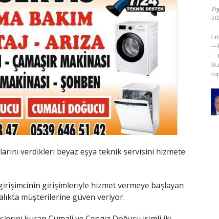
Zi
20
​E
—h
—m
Bu
to
arını verdikleri beyaz eşya teknik servisini hizmete
irişimcinin girişimleriyle hizmet vermeye başlayan
lıkta müşterilerine güven veriyor.
şlerini kuran Cumali ve Cengiz Doğucu isimli iki