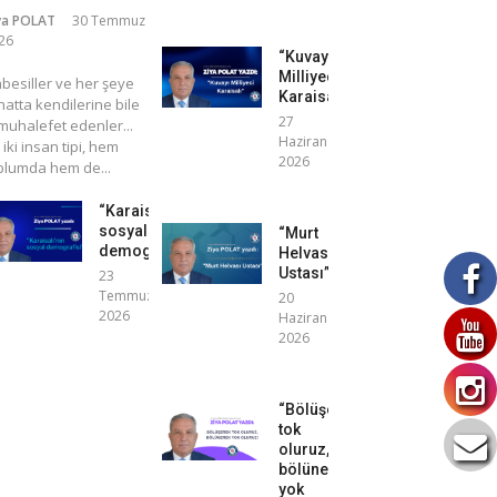
ya POLAT
30 Temmuz
26
“Kuvayı
Milliyeci
mbesiller ve her şeye
Karaisalı”
atta kendilerine bile
27
uhalefet edenler...
Haziran
 iki insan tipi, hem
2026
plumda hem de...
“Karaisalı’nın
sosyal
“Murt
demografisi”
Helvası
Ustası”
23
Temmuz
20
2026
Haziran
2026
“Bölüşerek
tok
oluruz,
bölünerek
yok