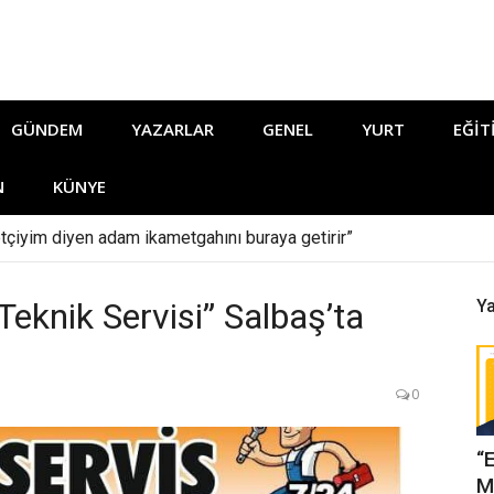
GÜNDEM
YAZARLAR
GENEL
YURT
EĞIT
N
KÜNYE
tçiyim diyen adam ikametgahını buraya getirir”
eknik Servisi” Salbaş’ta
Ya
0
“
M