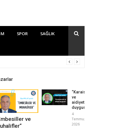
IM
SPOR
SAĞLIK
zarlar
“Karaisalıcılık
ve
aidiyet
duygusu”
4
Embesiller ve
Temmuz
2026
uhalifler”