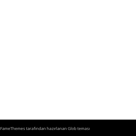
–
FameThemes
tarafından hazırlanan Glob teması