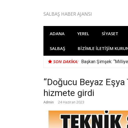
İçeriğe
atla
SALBAŞ HABER AJANSI
ADANA
YEREL
SIYASET
SALBAŞ
BIZIMLE İLETIŞIM KURU
SON DAKIKA:
Başkan Şimşek: “Milliye
“Doğucu Beyaz Eşya T
hizmete girdi
Admin
24 Haziran 2023