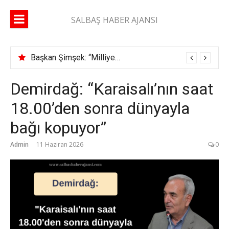
İçeriğe
atla
SALBAŞ HABER AJANSI
Başkan Şimşek: “Milliyetçiyim diyen adam ikametgahını buraya getirir”
Demirdağ: “Karaisalı’nın saat
18.00’den sonra dünyayla
bağı kopuyor”
Admin
11 Haziran 2026
0