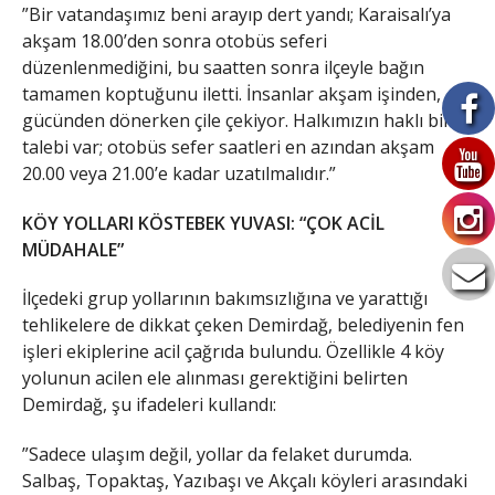
​”Bir vatandaşımız beni arayıp dert yandı; Karaisalı’ya
akşam 18.00’den sonra otobüs seferi
düzenlenmediğini, bu saatten sonra ilçeyle bağın
tamamen koptuğunu iletti. İnsanlar akşam işinden,
gücünden dönerken çile çekiyor. Halkımızın haklı bir
talebi var; otobüs sefer saatleri en azından akşam
20.00 veya 21.00’e kadar uzatılmalıdır.”
KÖY YOLLARI KÖSTEBEK YUVASI: “ÇOK ACİL
MÜDAHALE”
​İlçedeki grup yollarının bakımsızlığına ve yarattığı
tehlikelere de dikkat çeken Demirdağ, belediyenin fen
işleri ekiplerine acil çağrıda bulundu. Özellikle 4 köy
yolunun acilen ele alınması gerektiğini belirten
Demirdağ, şu ifadeleri kullandı:
​”Sadece ulaşım değil, yollar da felaket durumda.
Salbaş, Topaktaş, Yazıbaşı ve Akçalı köyleri arasındaki