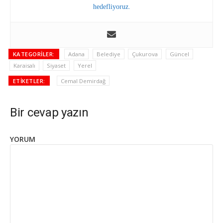
hedefliyoruz.
KATEGORILER:
Adana
Belediye
Çukurova
Güncel
Karaisalı
Siyaset
Yerel
ETIKETLER:
Cemal Demirdağ
Bir cevap yazın
YORUM