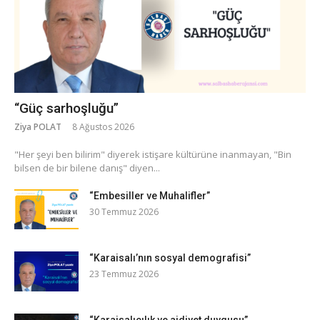
“Güç sarhoşluğu”
Ziya POLAT
8 Ağustos 2026
​"Her şeyi ben bilirim" diyerek istişare kültürüne inanmayan, "Bin
bilsen de bir bilene danış" diyen...
“Embesiller ve Muhalifler”
30 Temmuz 2026
“Karaisalı’nın sosyal demografisi”
23 Temmuz 2026