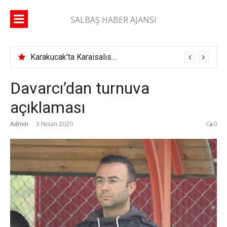
İçeriğe
atla
SALBAŞ HABER AJANSI
Karakucak’ta Karaisalıspor fırtınası
Davarcı’dan turnuva
açıklaması
Admin
3 Nisan 2020
0