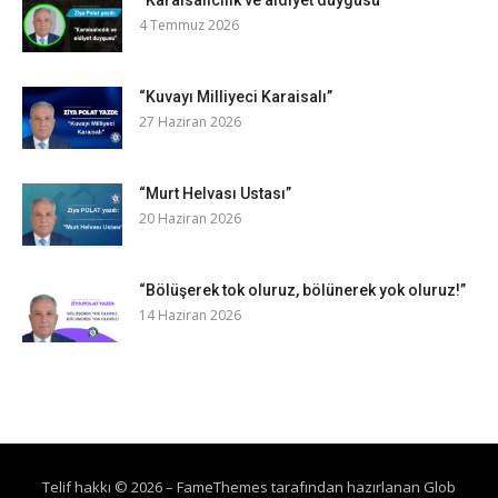
“Karaisalıcılık ve aidiyet duygusu”
4 Temmuz 2026
“Kuvayı Milliyeci Karaisalı”
27 Haziran 2026
“Murt Helvası Ustası”
20 Haziran 2026
“Bölüşerek tok oluruz, bölünerek yok oluruz!”
14 Haziran 2026
Telif hakkı © 2026
–
FameThemes
tarafından hazırlanan Glob