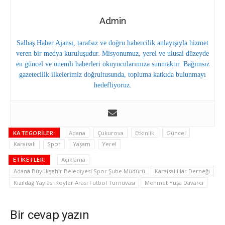
Admin
Salbaş Haber Ajansı, tarafsız ve doğru habercilik anlayışıyla hizmet
veren bir medya kuruluşudur. Misyonumuz, yerel ve ulusal düzeyde
en güncel ve önemli haberleri okuyucularımıza sunmaktır. Bağımsız
gazetecilik ilkelerimiz doğrultusunda, topluma katkıda bulunmayı
hedefliyoruz.
KATEGORILER:
Adana
Çukurova
Etkinlik
Güncel
Karaisalı
Spor
Yaşam
Yerel
ETIKETLER:
Açıklama
Adana Büyükşehir Belediyesi Spor Şube Müdürü
Karaisalılılar Derneği
Kızıldağ Yaylası Köyler Arası Futbol Turnuvası
Mehmet Yuşa Davarcı
Bir cevap yazın