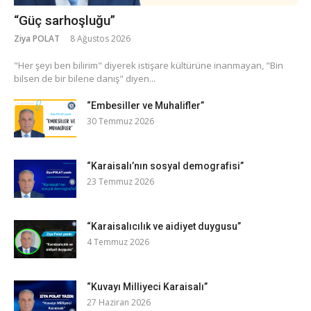
“Güç sarhoşluğu”
Ziya POLAT
8 Ağustos 2026
​"Her şeyi ben bilirim" diyerek istişare kültürüne inanmayan, "Bin
bilsen de bir bilene danış" diyen...
“Embesiller ve Muhalifler”
30 Temmuz 2026
“Karaisalı’nın sosyal demografisi”
23 Temmuz 2026
“Karaisalıcılık ve aidiyet duygusu”
4 Temmuz 2026
“Kuvayı Milliyeci Karaisalı”
27 Haziran 2026