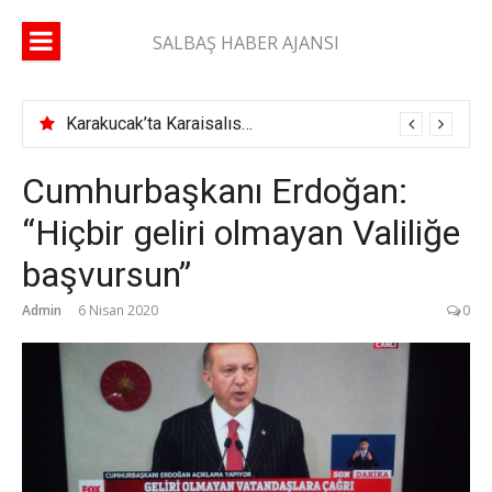
İçeriğe
atla
SALBAŞ HABER AJANSI
Karakucak’ta Karaisalıspor fırtınası
Cumhurbaşkanı Erdoğan:
“Hiçbir geliri olmayan Valiliğe
başvursun”
Admin
6 Nisan 2020
0