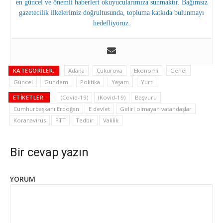
en güncel ve önemli haberleri okuyucularımıza sunmaktır. Bağımsız
gazetecilik ilkelerimiz doğrultusunda, topluma katkıda bulunmayı
hedefliyoruz.
KATEGORILER:
Adana
Çukurova
Ekonomi
Genel
Güncel
Gündem
Politika
Yaşam
Yurt
ETIKETLER:
(Covid-19)
(Kovid-19)
Başvuru
Cumhurbaşkanı Erdoğan
E devlet
Geliri olmayan vatandaşlar
Koranavirüs
PTT
Tedbir
Valilik
Bir cevap yazın
YORUM