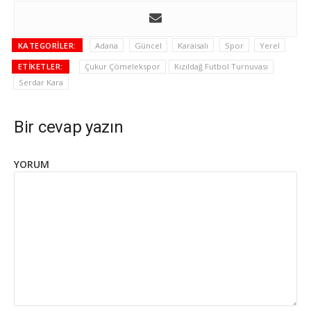
KATEGORILER:
Adana
Güncel
Karaisalı
Spor
Yerel
ETIKETLER:
Çukur Çömelekspor
Kızıldağ Futbol Turnuvası
Serdar Kara
Bir cevap yazın
YORUM