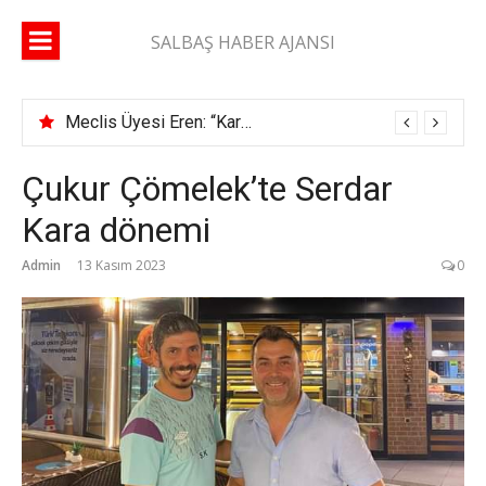
İçeriğe
atla
SALBAŞ HABER AJANSI
Meclis Üyesi Eren: “Karaisalı yolunda 2 ay geçti, şerit çizgisi bile çekilmedi”
Çukur Çömelek’te Serdar
Kara dönemi
Admin
13 Kasım 2023
0