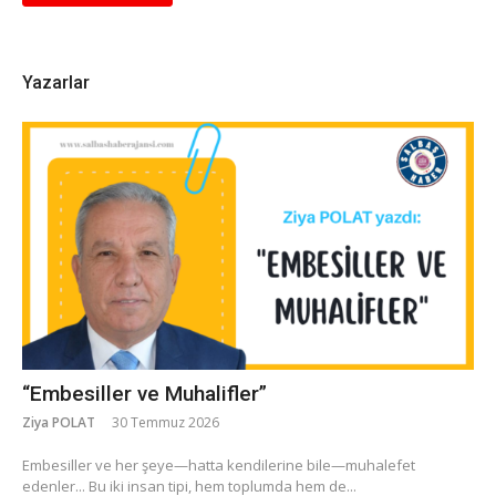
Yazarlar
“Embesiller ve Muhalifler”
Ziya POLAT
30 Temmuz 2026
​Embesiller ve her şeye—hatta kendilerine bile—muhalefet
edenler... Bu iki insan tipi, hem toplumda hem de...