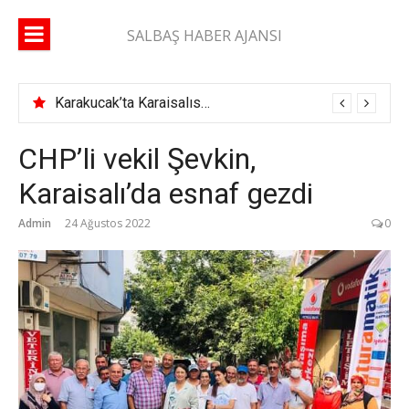
İçeriğe
atla
SALBAŞ HABER AJANSI
Karakucak’ta Karaisalıspor fırtınası
CHP’li vekil Şevkin,
Karaisalı’da esnaf gezdi
Admin
24 Ağustos 2022
0