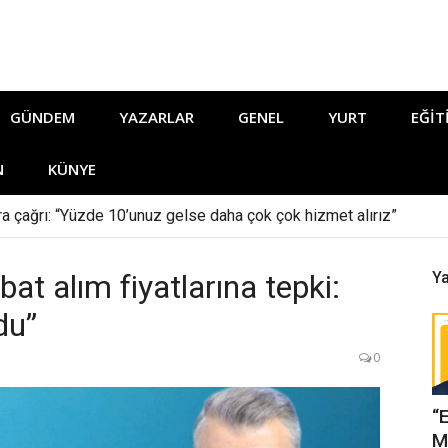
GÜNDEM
YAZARLAR
GENEL
YURT
EĞIT
N
KÜNYE
ara çağrı: “Yüzde 10’unuz gelse daha çok çok hizmet alırız”
at alım fiyatlarına tepki:
Ya
du”
0
“
M