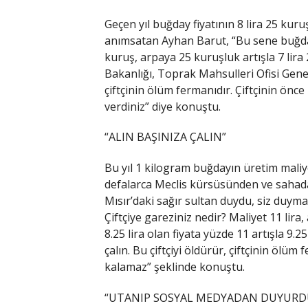
Geçen yıl buğday fiyatının 8 lira 25 kuruş
anımsatan Ayhan Barut, “Bu sene buğdaya 
kuruş, arpaya 25 kuruşluk artışla 7 lira
Bakanlığı, Toprak Mahsulleri Ofisi Genel
çiftçinin ölüm fermanıdır. Çiftçinin önc
verdiniz” diye konuştu.
“ALIN BAŞINIZA ÇALIN”
Bu yıl 1 kilogram buğdayın üretim maliy
defalarca Meclis kürsüsünden ve sahada 
Mısır’daki sağır sultan duydu, siz duymadı
Çiftçiye gareziniz nedir? Maliyet 11 lir
8.25 lira olan fiyata yüzde 11 artışla 9.25 
çalın. Bu çiftçiyi öldürür, çiftçinin ölüm
kalamaz” şeklinde konuştu.
“UTANIP SOSYAL MEDYADAN DUYURD