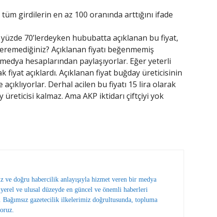
tüm girdilerin en az 100 oranında arttığını ifade
u yüzde 70’lerdeyken hububatta açıklanan bu fiyat,
p veremediğiniz? Açıklanan fiyatı beğenmemiş
l medya hesaplarından paylaşıyorlar. Eğer yeterli
 fiyat açıklardı. Açıklanan fiyat buğday üreticisinin
çıklıyorlar. Derhal acilen bu fiyatı 15 lira olarak
y üreticisi kalmaz. Ama AKP iktidarı çiftçiyi yok
ız ve doğru habercilik anlayışıyla hizmet veren bir medya
erel ve ulusal düzeyde en güncel ve önemli haberleri
 Bağımsız gazetecilik ilkelerimiz doğrultusunda, topluma
oruz.