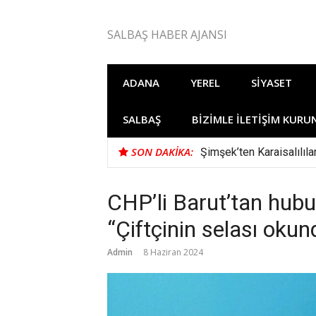
İçeriğe
atla
SALBAŞ HABER AJANSI
ADANA
YEREL
SIYASET
SALBAŞ
BIZIMLE İLETIŞIM KURU
SON DAKIKA:
Şimşek’ten Karaisalılıl
CHP’li Barut’tan hubub
“Çiftçinin selası okun
Admin
8 Haziran 2024