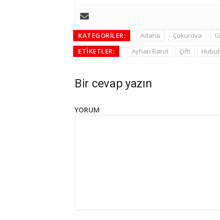
KATEGORILER:
Adana
Çukurova
G
ETIKETLER:
Ayhan Barut
Çifti
Hubub
Bir cevap yazın
YORUM