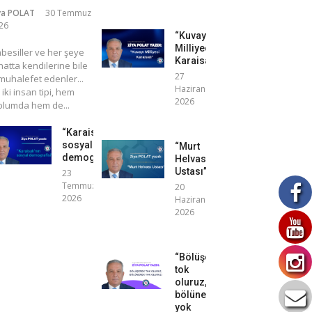
ya POLAT
30 Temmuz
26
“Kuvayı
Milliyeci
mbesiller ve her şeye
Karaisalı”
atta kendilerine bile
27
uhalefet edenler...
Haziran
 iki insan tipi, hem
2026
plumda hem de...
“Karaisalı’nın
sosyal
“Murt
demografisi”
Helvası
Ustası”
23
Temmuz
20
2026
Haziran
2026
“Bölüşerek
tok
oluruz,
bölünerek
yok