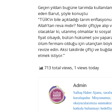
Geçen yıldan bugüne tarımda kullanılan 
eden Barut, şöyle konuştu:
“TÜİK’in bile açıkladığı tarım enflasyon
Allah’tan reva mıdır? Nedir çiftçiye alı
olacaklar ki, utanmış olmalılar ki sosya
fiyat olsaydı, bütün hükümet şov yaparak
ölüm fermanı olduğu için utançtan böyle a
revize edin. Aksi takdirde çiftçi ve buğda
etmek istiyor.”
713 total views, 1 views today
Admin
Salbaş Haber Ajansı, tarafs
kuruluşudur. Misyonumuz, y
okuyucularımıza sunmaktır.
katkıda bulunmayı hedefliy