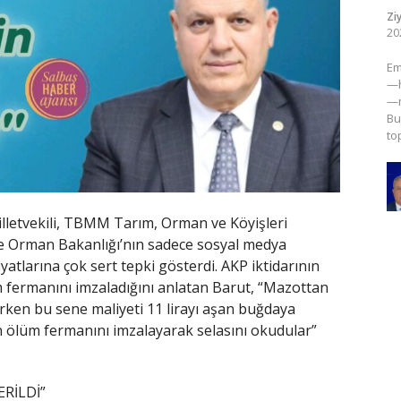
Zi
20
​E
—h
—m
Bu
to
lletvekili, TBMM Tarım, Orman ve Köyişleri
 Orman Bakanlığı’nın sadece sosyal medya
yatlarına çok sert tepki gösterdi. AKP iktidarının
 fermanını imzaladığını anlatan Barut, “Mazottan
rken bu sene maliyeti 11 lirayı aşan buğdaya
in ölüm fermanını imzalayarak selasını okudular”
RİLDİ”