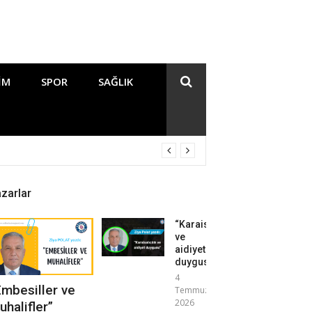
IM
SPOR
SAĞLIK
zarlar
“Karaisalıcılık
ve
aidiyet
duygusu”
4
Embesiller ve
Temmuz
2026
uhalifler”