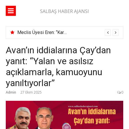
İçeriğe
atla
SALBAŞ HABER AJANSI
Meclis Üyesi Eren: “Karaisalı yolunda 2 ay geçti, şerit çizgisi bile çekilmedi”
Avan’ın iddialarına Çay’dan
yanıt: “Yalan ve asılsız
açıklamarla, kamuoyunu
yanıltıyorlar”
Admin
27 Ekim 2025
0