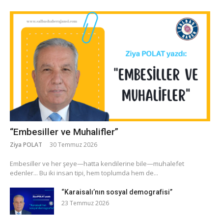
“Embesiller ve Muhalifler”
Ziya POLAT
30 Temmuz 2026
​Embesiller ve her şeye—hatta kendilerine bile—muhalefet
edenler... Bu iki insan tipi, hem toplumda hem de...
“Karaisalı’nın sosyal demografisi”
23 Temmuz 2026