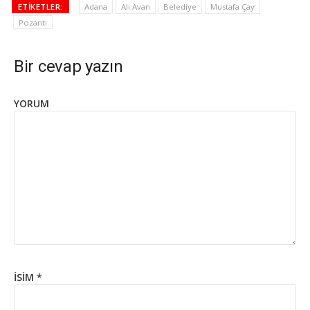
ETIKETLER:
Adana
Ali Avan
Belediye
Mustafa Çay
Pozantı
Bir cevap yazın
YORUM
İSIM
*