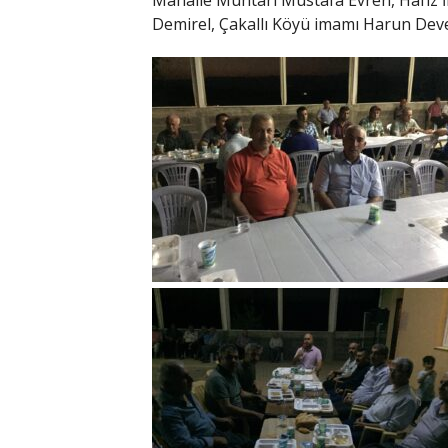
Mahalle Muhtarı Mustafa Evren, Hafız 
Demirel, Çakallı Köyü imamı Harun Develi