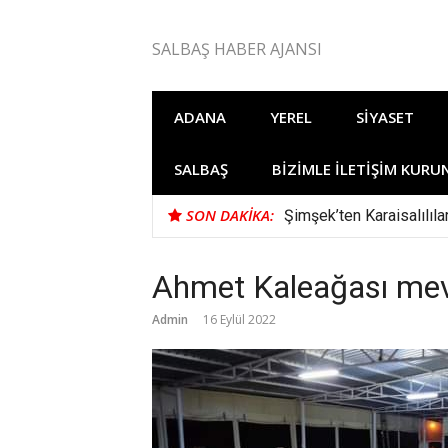
İçeriğe
atla
SALBAŞ HABER AJANSI
ADANA
YEREL
SIYASET
SALBAŞ
BIZIMLE İLETIŞIM KURU
SON DAKIKA:
Şimşek’ten Karaisalılıl
Ahmet Kaleağası mevl
Admin
16 Eylül 2022