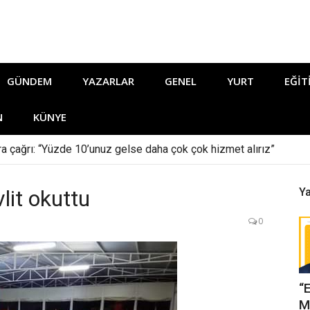
GÜNDEM
YAZARLAR
GENEL
YURT
EĞIT
N
KÜNYE
ara çağrı: “Yüzde 10’unuz gelse daha çok çok hizmet alırız”
it okuttu
Ya
0
“
M