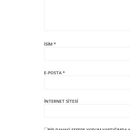
İSIM
*
E-POSTA
*
İNTERNET SITESI
BIR DAHAKI SEFERE YORUM YAPTIĞIMDA 