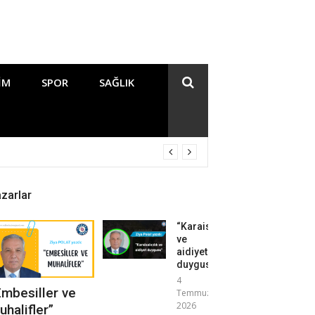
IM
SPOR
SAĞLIK
zarlar
“Karaisalıcılık
ve
aidiyet
duygusu”
4
Embesiller ve
Temmuz
2026
uhalifler”