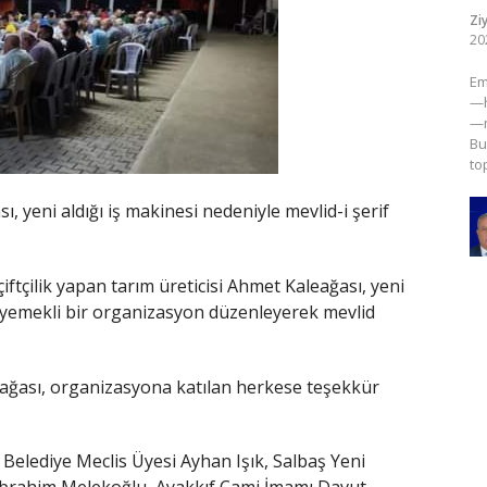
Zi
20
​E
—h
—m
Bu
to
, yeni aldığı iş makinesi nedeniyle mevlid-i şerif
çiftçilik yapan tarım üreticisi Ahmet Kaleağası, yeni
a yemekli bir organizasyon düzenleyerek mevlid
eağası, organizasyona katılan herkese teşekkür
ı Belediye Meclis Üyesi Ayhan Işık, Salbaş Yeni