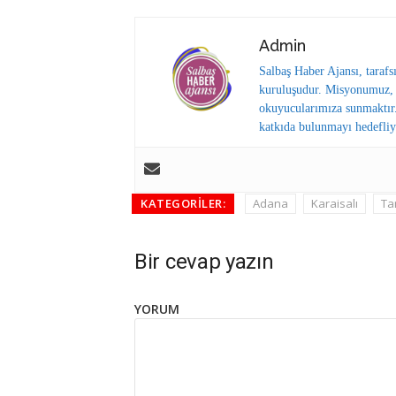
Admin
Salbaş Haber Ajansı, tarafs
kuruluşudur. Misyonumuz, y
okuyucularımıza sunmaktır.
katkıda bulunmayı hedefliy
KATEGORILER:
Adana
Karaisalı
Ta
Bir cevap yazın
YORUM