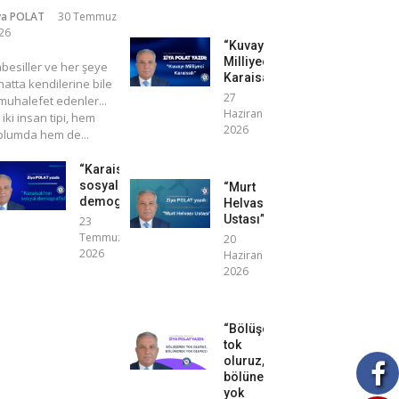
ya POLAT
30 Temmuz
26
“Kuvayı
Milliyeci
mbesiller ve her şeye
Karaisalı”
atta kendilerine bile
27
uhalefet edenler...
Haziran
 iki insan tipi, hem
2026
plumda hem de...
“Karaisalı’nın
sosyal
“Murt
demografisi”
Helvası
Ustası”
23
Temmuz
20
2026
Haziran
2026
“Bölüşerek
tok
oluruz,
bölünerek
yok