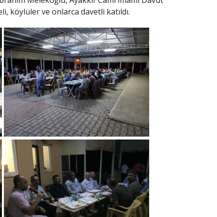
İbrahim Melekoğlu, Ayakkıf Cami İmamı Davut
, köylüler ve onlarca davetli katıldı.