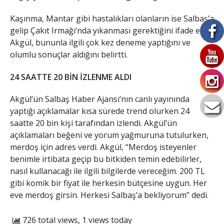
Kaşınma, Mantar gibi hastalıkları olanların ise Salbaş’a
gelip Çakıt Irmağı’nda yıkanması gerektiğini ifade eden
Akgül, bununla ilgili çok kez deneme yaptığını ve
olumlu sonuçlar aldığını belirtti.
24 SAATTE 20 BİN İZLENME ALDI
Akgül’ün Salbaş Haber Ajansı’nın canlı yayınında
yaptığı açıklamalar kısa sürede trend olurken 24
saatte 20 bin kişi tarafından izlendi. Akgül’ün
açıklamaları beğeni ve yorum yağmuruna tutulurken,
merdoş için adres verdi. Akgül, “Merdoş isteyenler
benimle irtibata geçip bu bitkiden temin edebilirler,
nasıl kullanacağı ile ilgili bilgilerde vereceğim. 200 TL
gibi komik bir fiyat ile herkesin bütçesine uygun. Her
eve merdoş girsin. Herkesi Salbaş’a bekliyorum” dedi.
726 total views, 1 views today