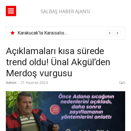
İçeriğe
atla
SALBAŞ HABER AJANSI
Karakucak’ta Karaisalıspor fırtınası
Açıklamaları kısa sürede
trend oldu! Ünal Akgül’den
Merdoş vurgusu
Admin
21 Haziran 2024
0