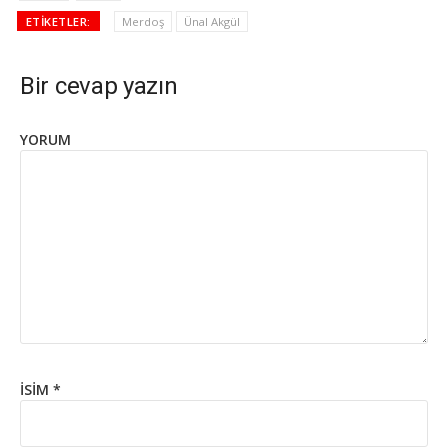
ETIKETLER:
Merdoş
Ünal Akgül
Bir cevap yazın
YORUM
İSIM
*