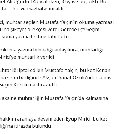
t Ali Uğurlu 14 oy alırken, 3 oy ise boş çıktı. Bu
tar oldu ve mazbatasını aldı.
ci, muhtar seçilen Mustafa Yalçın’ın okuma yazması
u’na şikayet dilekçesi verdi. Gerede İlçe Seçim
okuma yazma testine tabi tuttu.
n okuma yazma bilmediği anlaşılınca, muhtarlığı
irici’ye muhtarlık verildi.
tarlığı iptal edilen Mustafa Yalçın, bu kez Kenan
ma seferberliğinde Akşam Sanat Okulu’ndan almış
çim Kurulu’na itiraz etti.
un aksine muhtarlığın Mustafa Yalçın’da kalmasına
akkını aramaya devam eden Eyüp Mirici, bu kez
ğı’na itirazda bulundu.