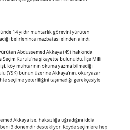
yünde 14 yıldır muhtarlık görevini yürüten
ğı belirlenince mazbatası elinden alındı.
ni yürüten Abdussemed Akkaya (49) hakkında
e Seçim Kurulu’na şikayette bulunuldu. İlçe Milli
kişi, köy muhtarının okuma yazma bilmediği
ulu (YSK) bunun üzerine Akkaya’nın, okuryazar
hte seçilme yeterliliğini taşımadığı gerekçesiyle
med Akkaya ise, haksızlığa uğradığını iddia
 beni 3 dönemdir destekliyor. Köyde seçimlere hep