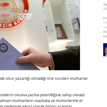
Zi
20
​E
—h
—m
Bu
to
nde okur yazarlığı olmadığı öne sürülen muhtarlar
simlerin okuma yazma yeterliliğine sahip olmadı
e alınan muhtarların mazbata ve mühürlerine el
i nedeniyle geçici olarak birinci azaların