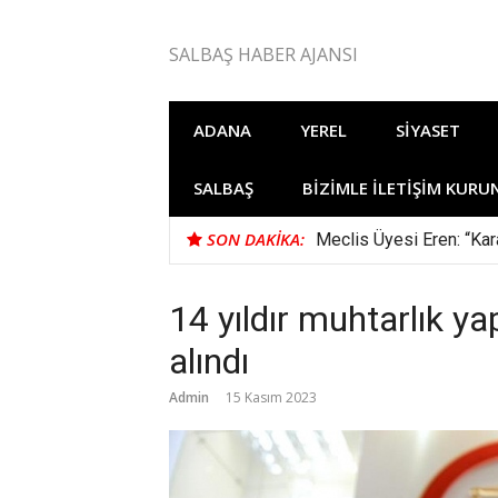
İçeriğe
atla
SALBAŞ HABER AJANSI
ADANA
YEREL
SIYASET
SALBAŞ
BIZIMLE İLETIŞIM KURU
SON DAKIKA:
Meclis Üyesi Eren: “Kara
14 yıldır muhtarlık y
alındı
Admin
15 Kasım 2023