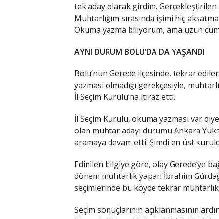
tek aday olarak girdim. Gerçekleştirilen
Muhtarlığım sırasında işimi hiç aksatm
Okuma yazma biliyorum, ama uzun cüml
AYNI DURUM BOLU’DA DA YAŞANDI
Bolu’nun Gerede ilçesinde, tekrar edil
yazması olmadığı gerekçesiyle, muhtarlığ
İl Seçim Kurulu’na itiraz etti.
İl Seçim Kurulu, okuma yazması var diye
olan muhtar adayı durumu Ankara Yükse
aramaya devam etti. Şimdi en üst kuruld
Edinilen bilgiye göre, olay Gerede’ye b
dönem muhtarlık yapan İbrahim Gürdağ’ı
seçimlerinde bu köyde tekrar muhtarlık 
Seçim sonuçlarının açıklanmasının ardın