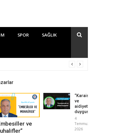
IM
SPOR
SAĞLIK
zarlar
“Karaisalıcılık
ve
aidiyet
duygusu”
4
Embesiller ve
Temmuz
2026
uhalifler”