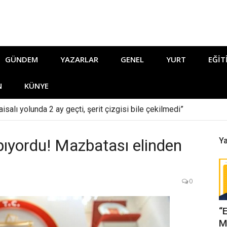
GÜNDEM
YAZARLAR
GENEL
YURT
EĞIT
N
KÜNYE
isalı yolunda 2 ay geçti, şerit çizgisi bile çekilmedi”
apıyordu! Mazbatası elinden
Ya
0
“
M