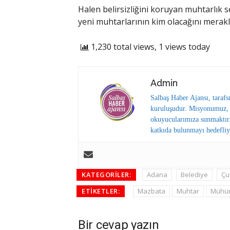
Halen belirsizliğini koruyan muhtarlık s
yeni muhtarlarının kim olacağını merakl
1,230 total views, 1 views today
Admin
Salbaş Haber Ajansı, tarafs
kuruluşudur. Misyonumuz, y
okuyucularımıza sunmaktır.
katkıda bulunmayı hedefliy
KATEGORILER:
Adana
Belediye
Çu
ETIKETLER:
Mazbata
Muhtar
Mühü
Bir cevap yazın