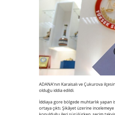
ADANA’nın Karaisalı ve Çukurova ilçesi
olduğu iddia edildi.
İddiaya gore bölgede muhtarlık yapan i
ortaya çıktı. Şikâyet üzerine incelemey
konulduğu ileri sürülürken, seçim takvim