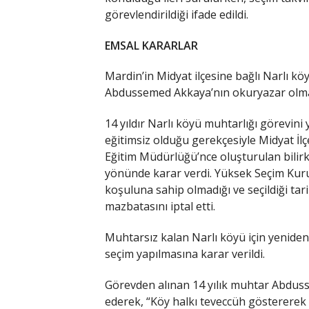
görevlendirildiği ifade edildi.
EMSAL KARARLAR
Mardin’in Midyat ilçesine bağlı Narlı kö
Abdussemed Akkaya’nın okuryazar olmadı
14 yıldır Narlı köyü muhtarlığı görevi
eğitimsiz olduğu gerekçesiyle Midyat İlç
Eğitim Müdürlüğü’nce oluşturulan bilir
yönünde karar verdi. Yüksek Seçim Kur
koşuluna sahip olmadığı ve seçildiği tari
mazbatasını iptal etti.
Muhtarsız kalan Narlı köyü için yeniden
seçim yapılmasına karar verildi.
Görevden alınan 14 yılık muhtar Abdusse
ederek, “Köy halkı teveccüh göstererek