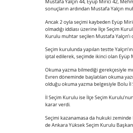
Mustafa Yalçın 44, Eyüp Mirici 42, Mehme
sonuçların ardından Mustafa Yalçın muh
Ancak 2 oyla seçimi kaybeden Eyüp Miri
olmadığı iddiası üzerine İlçe Seçim Kurul
Kurulu muhtar seçilen Mustafa Yalçın’ı 
Seçim kurulunda yapılan testte Yalçın’ı
iptal edilerek, seçimde ikinci olan Eyüp M
Okuma yazma bilmediği gerekçesiyle muh
Evren döneminde başlatılan okuma yaz
olduğu okuma yazma belgesiyle Bolu İl Se
İl Seçim Kurulu ise İlçe Seçim Kurulu’n
karar verdi.
Seçimi kazanamasa da hukuki zeminde h
de Ankara Yüksek Seçim Kurulu Başkanlı