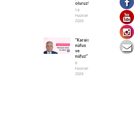
oluruz!”
14
Haziran
2026
“Karaisalı
nüfus
ve
nüfuz”
6
Haziran
2026