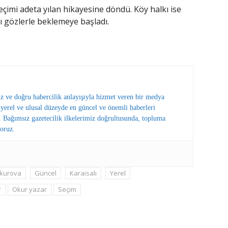
eçimi adeta yılan hikayesine döndü. Köy halkı ise
ı gözlerle beklemeye başladı.
ız ve doğru habercilik anlayışıyla hizmet veren bir medya
erel ve ulusal düzeyde en güncel ve önemli haberleri
 Bağımsız gazetecilik ilkelerimiz doğrultusunda, topluma
oruz.
kurova
Güncel
Karaisalı
Yerel
r
Okur yazar
Seçim