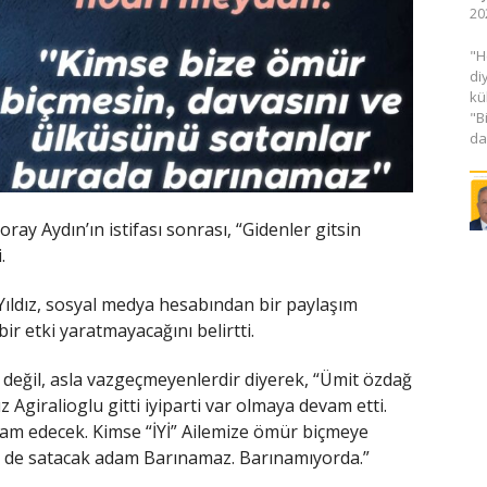
20
​"
di
kü
"B
da
Koray Aydın’ın istifası sonrası, “Gidenler gitsin
.
l Yıldız, sosyal medya hesabından bir paylaşım
ir etki yaratmayacağını belirtti.
 değil, asla vazgeçmeyenlerdir diyerek, “Ümit özdağ
z Agiralioglu gitti iyiparti var olmaya devam etti.
evam edecek. Kimse “İYİ” Ailemize ömür biçmeye
 de satacak adam Barınamaz. Barınamıyorda.”