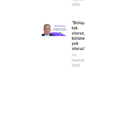
2026
“Bölüşerek
tok
oluruz,
bölünerek
yok
oluruz!”
14
Haziran
2026