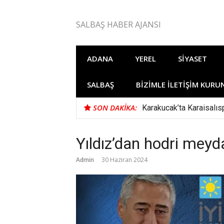
İçeriğe
atla
SALBAŞ HABER AJANSI
ADANA
YEREL
SIYASET
SALBAŞ
BIZIMLE İLETIŞIM KURU
SON DAKIKA:
Karakucak’ta Karaisalısp
Yıldız’dan hodri mey
Admin
30 Haziran 2024