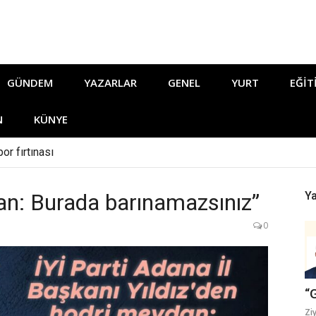
GÜNDEM
YAZARLAR
GENEL
YURT
EĞIT
N
KÜNYE
or fırtınası
dan: Burada barınamazsınız”
Ya
0
“
Zi