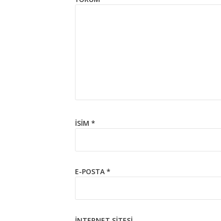
İSIM
*
E-POSTA
*
İNTERNET SITESI