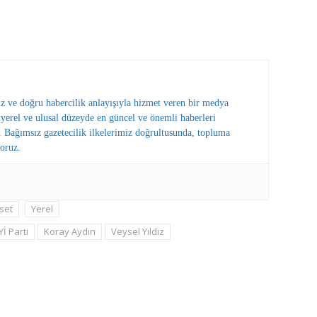
ız ve doğru habercilik anlayışıyla hizmet veren bir medya
erel ve ulusal düzeyde en güncel ve önemli haberleri
 Bağımsız gazetecilik ilkelerimiz doğrultusunda, topluma
oruz.
set
Yerel
Yİ Parti
Koray Aydın
Veysel Yıldız