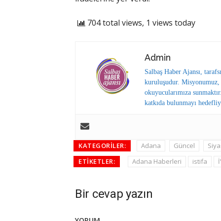
704 total views, 1 views today
Admin
Salbaş Haber Ajansı, tarafs
kuruluşudur. Misyonumuz, y
okuyucularımıza sunmaktır.
katkıda bulunmayı hedefliy
KATEGORILER:
Adana
Güncel
Siya
ETIKETLER:
Adana Haberleri
istifa
İ
Bir cevap yazın
YORUM