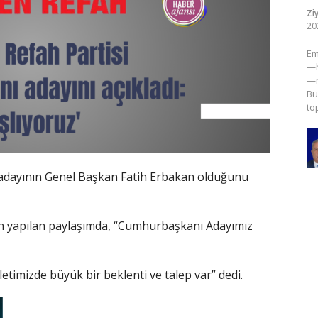
Zi
20
​E
—h
—m
Bu
to
adayının Genel Başkan Fatih Erbakan olduğunu
n yapılan paylaşımda, “Cumhurbaşkanı Adayımız
illetimizde büyük bir beklenti ve talep var” dedi.