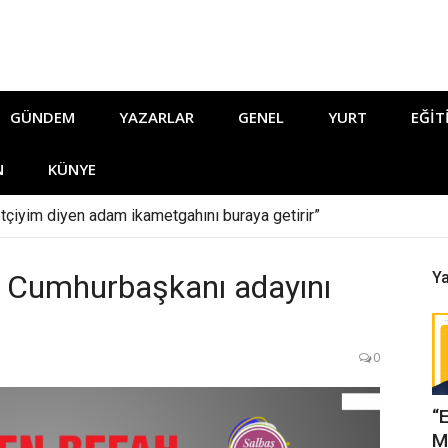
GÜNDEM
YAZARLAR
GENEL
YURT
EĞIT
N
KÜNYE
tçiyim diyen adam ikametgahını buraya getirir”
i Cumhurbaşkanı adayını
Ya
0
“
M