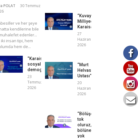
ya POLAT
30 Temmuz
26
“Kuvayı
Milliyeci
mbesiller ve her şeye
Karaisalı”
atta kendilerine bile
27
uhalefet edenler...
Haziran
 iki insan tipi, hem
2026
plumda hem de...
“Karaisalı’nın
sosyal
“Murt
demografisi”
Helvası
Ustası”
23
Temmuz
20
2026
Haziran
2026
“Bölüşerek
tok
oluruz,
bölünerek
yok