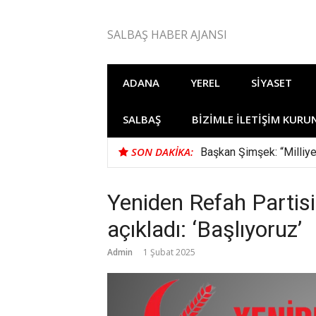
İçeriğe
atla
SALBAŞ HABER AJANSI
ADANA
YEREL
SIYASET
SALBAŞ
BIZIMLE İLETIŞIM KURU
SON DAKIKA:
Başkan Şimşek: “Milliye
Yeniden Refah Partis
açıkladı: ‘Başlıyoruz’
Admin
1 Şubat 2025