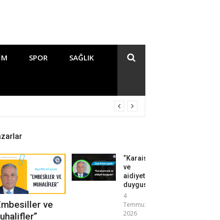
IM
SPOR
SAĞLIK
zarlar
“Karaisalıcılık
ve
aidiyet
duygusu”
4
Embesiller ve
Temmuz
2026
uhalifler”