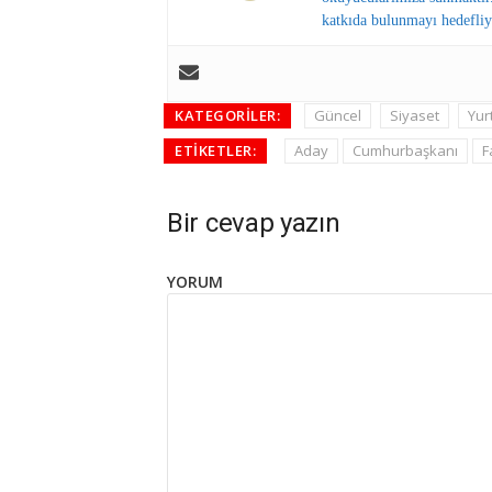
katkıda bulunmayı hedefliy
KATEGORILER:
Güncel
Siyaset
Yur
ETIKETLER:
Aday
Cumhurbaşkanı
F
Bir cevap yazın
YORUM