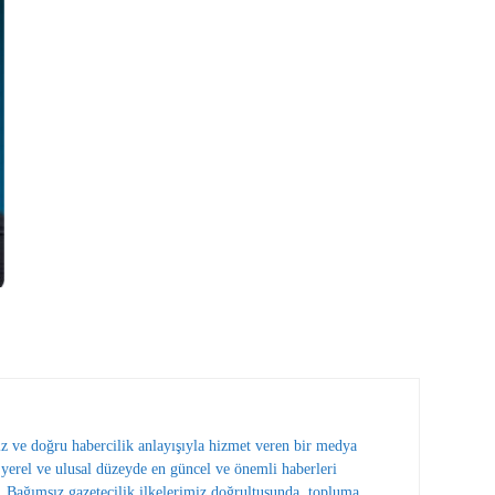
ız ve doğru habercilik anlayışıyla hizmet veren bir medya
erel ve ulusal düzeyde en güncel ve önemli haberleri
 Bağımsız gazetecilik ilkelerimiz doğrultusunda, topluma