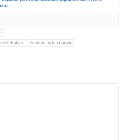
oruz.
t
atih Erbakan
Yeniden Refah Partisi