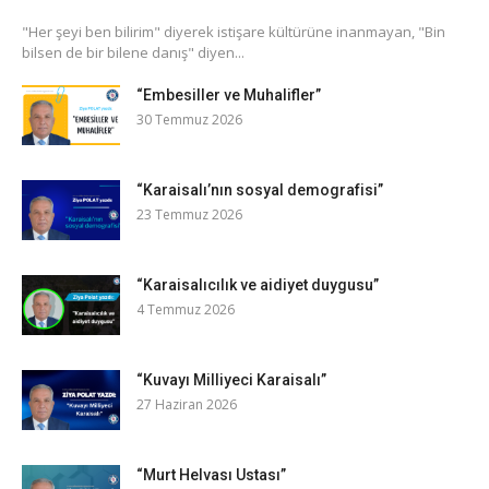
​"Her şeyi ben bilirim" diyerek istişare kültürüne inanmayan, "Bin
bilsen de bir bilene danış" diyen...
“Embesiller ve Muhalifler”
30 Temmuz 2026
“Karaisalı’nın sosyal demografisi”
23 Temmuz 2026
“Karaisalıcılık ve aidiyet duygusu”
4 Temmuz 2026
“Kuvayı Milliyeci Karaisalı”
27 Haziran 2026
“Murt Helvası Ustası”