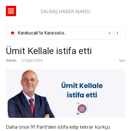
İçeriğe
atla
SALBAŞ HABER AJANSI
Karakucak’ta Karaisalıspor fırtınası
Ümit Kellale istifa etti
Admin
12 Eylül 2024
0
Daha önce İYİ Parti’den istifa edip tekrar kürkçü