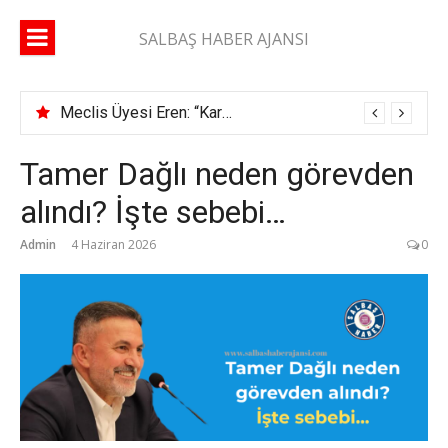
İçeriğe
atla
SALBAŞ HABER AJANSI
Meclis Üyesi Eren: “Karaisalı yolunda 2 ay geçti, şerit çizgisi bile çekilmedi”
Tamer Dağlı neden görevden
alındı? İşte sebebi…
Admin
4 Haziran 2026
0