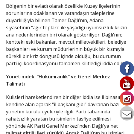
​Bölgenin bir evladı olarak özellikle Kuzey ilçelerinin
sorunlarına odaklanan ve vatandaşın taleplerine
duyarlılığıyla bilinen Tamer Dağlı’nın, Adana
siyasetinin “ağır topları” ile yaşadığı uyumsuzluk krizin
ana nedenlerinden biri olarak gösteriliyor. Dağlı’nın;
kentteki eski bakanlar, mevcut milletvekilleri, belediye
başkanları ve kurum müdürlerinin büyük bir kısmıyla
sürekli bir kriz döngüsü içinde olduğu, bu durumun
parti içi koordinasyonu tamamen kilitlediği iddia edildi.
Yönetimdeki “Hükümranlık” ve Genel Merkez
Talimatı
​Kulisleri hareketlendiren bir diğer iddia ise il binasında
kendine alan açarak “il başkanı gibi” davranan bazı
yönetim kurulu üyeleriyle ilgili. Parti tabanında
rahatsızlık yaratan bu isimlerin tasfiye edilmesi
yönünde AK Parti Genel Merkezi’nden Dağlı’ya net
talimat gittiği ileri sürüldü. Ancak Dağlı’nın bu isimleri