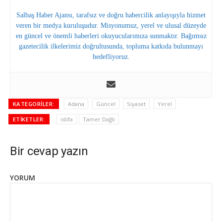
Salbaş Haber Ajansı, tarafsız ve doğru habercilik anlayışıyla hizmet
veren bir medya kuruluşudur. Misyonumuz, yerel ve ulusal düzeyde
en güncel ve önemli haberleri okuyucularımıza sunmaktır. Bağımsız
gazetecilik ilkelerimiz doğrultusunda, topluma katkıda bulunmayı
hedefliyoruz.
KATEGORILER:
Adana
Güncel
Siyaset
Yerel
ETIKETLER:
istifa
Tamer Dağlı
Bir cevap yazın
YORUM