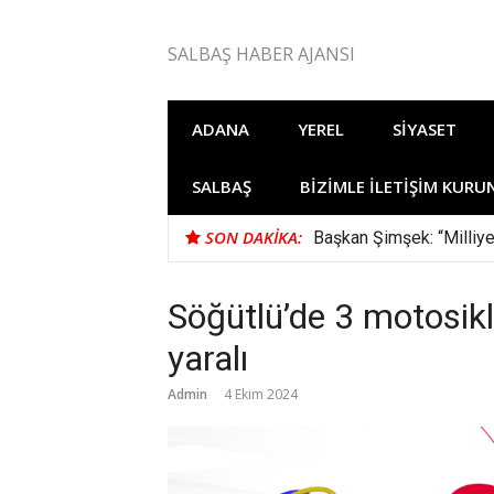
İçeriğe
atla
SALBAŞ HABER AJANSI
ADANA
YEREL
SIYASET
SALBAŞ
BIZIMLE İLETIŞIM KURU
SON DAKIKA:
Başkan Şimşek: “Milliye
Söğütlü’de 3 motosiklet
yaralı
Admin
4 Ekim 2024