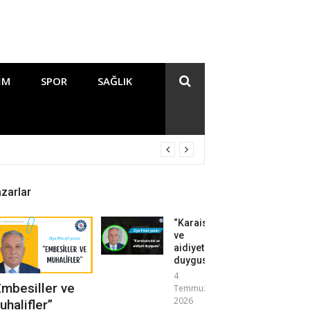
IM
SPOR
SAĞLIK
zarlar
“Karaisalıcılık
ve
aidiyet
duygusu”
4
Embesiller ve
Temmuz
2026
uhalifler”