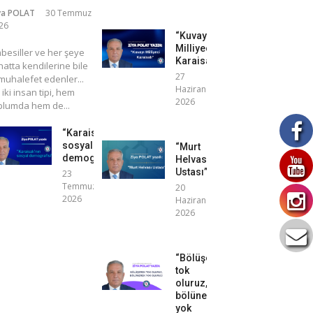
ya POLAT
30 Temmuz
26
“Kuvayı
Milliyeci
mbesiller ve her şeye
Karaisalı”
atta kendilerine bile
27
uhalefet edenler...
Haziran
 iki insan tipi, hem
2026
plumda hem de...
“Karaisalı’nın
sosyal
“Murt
demografisi”
Helvası
Ustası”
23
Temmuz
20
2026
Haziran
2026
“Bölüşerek
tok
oluruz,
bölünerek
yok