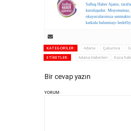
Salbaş Haber Ajansı, tarafs
kuruluşudur. Misyonumuz, y
okuyucularımıza sunmaktır.
katkıda bulunmayı hedefliy
KATEGORILER:
Adana
Çukurova
G
ETIKETLER:
Adana Haberleri
Kaza habe
Bir cevap yazın
YORUM