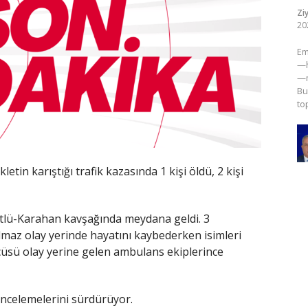
Zi
20
​E
—h
—m
Bu
to
tin karıştığı trafik kazasında 1 kişi öldü, 2 kişi
gütlü-Karahan kavşağında meydana geldi. 3
ılmaz olay yerinde hayatını kaybederken isimleri
üsü olay yerine gelen ambulans ekiplerince
 incelemelerini sürdürüyor.