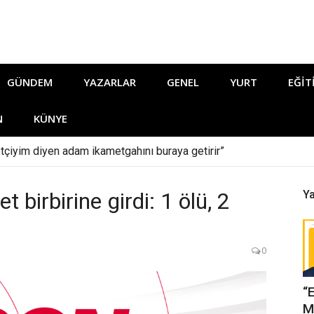
GÜNDEM
YAZARLAR
GENEL
YURT
EĞIT
N
KÜNYE
tçiyim diyen adam ikametgahını buraya getirir”
 birbirine girdi: 1 ölü, 2
Ya
0
“
M