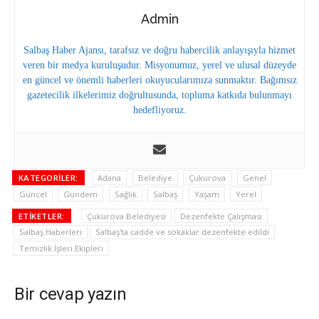
Admin
Salbaş Haber Ajansı, tarafsız ve doğru habercilik anlayışıyla hizmet
veren bir medya kuruluşudur. Misyonumuz, yerel ve ulusal düzeyde
en güncel ve önemli haberleri okuyucularımıza sunmaktır. Bağımsız
gazetecilik ilkelerimiz doğrultusunda, topluma katkıda bulunmayı
hedefliyoruz.
KATEGORILER:
Adana
Belediye
Çukurova
Genel
Güncel
Gündem
Sağlık
Salbaş
Yaşam
Yerel
ETIKETLER:
Çukurova Belediyesi
Dezenfekte Çalışması
Salbaş Haberleri
Salbaş'ta cadde ve sokaklar dezenfekte edildi
Temizlik İşleri Ekipleri
Bir cevap yazın