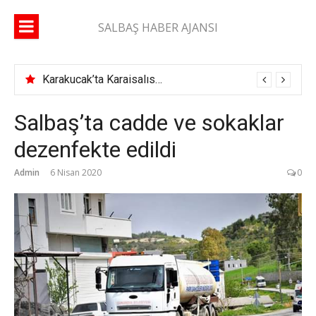
İçeriğe
atla
SALBAŞ HABER AJANSI
Karakucak’ta Karaisalıspor fırtınası
Salbaş’ta cadde ve sokaklar
dezenfekte edildi
Admin
6 Nisan 2020
0