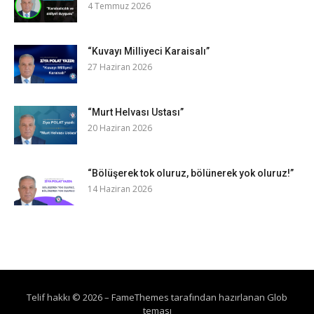
4 Temmuz 2026
“Kuvayı Milliyeci Karaisalı”
27 Haziran 2026
“Murt Helvası Ustası”
20 Haziran 2026
“Bölüşerek tok oluruz, bölünerek yok oluruz!”
14 Haziran 2026
Telif hakkı © 2026
–
FameThemes
tarafından hazırlanan Glob
teması