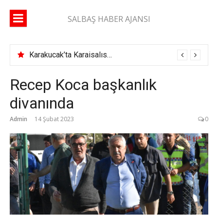
İçeriğe
atla
SALBAŞ HABER AJANSI
Karakucak’ta Karaisalıspor fırtınası
Recep Koca başkanlık
divanında
Admin
14 Şubat 2023
0