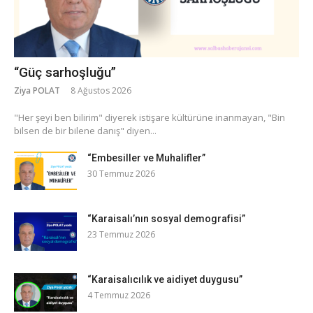
“Güç sarhoşluğu”
Ziya POLAT
8 Ağustos 2026
​"Her şeyi ben bilirim" diyerek istişare kültürüne inanmayan, "Bin
bilsen de bir bilene danış" diyen...
“Embesiller ve Muhalifler”
30 Temmuz 2026
“Karaisalı’nın sosyal demografisi”
23 Temmuz 2026
“Karaisalıcılık ve aidiyet duygusu”
4 Temmuz 2026