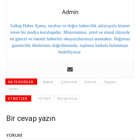
Admin
Salbaş Haber Ajansı, tarafsız ve doğru habercilik anlayışıyla hizmet
veren bir medya kuruluşudur. Misyonumuz, yerel ve ulusal düzeyde
en güncel ve önemli haberleri okuyucularımıza sunmaktır. Bağımsız
gazetecilik ilkelerimiz doğrultusunda, topluma katkıda bulunmayı
hedefliyoruz.
KATEGORILER:
Adana
Çukurova
Güncel
Siyaset
Yerel
ETIKETLER:
İYİ Parti
Recep Koca
Bir cevap yazın
YORUM