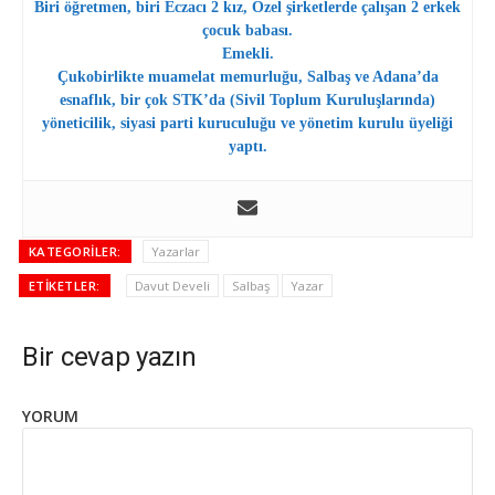
Biri öğretmen, biri Eczacı 2 kız, Özel şirketlerde çalışan 2 erkek
çocuk babası.
Emekli.
Çukobirlikte muamelat memurluğu, Salbaş ve Adana’da
esnaflık, bir çok STK’da (Sivil Toplum Kuruluşlarında)
yöneticilik, siyasi parti kuruculuğu ve yönetim kurulu üyeliği
yaptı.
KATEGORILER:
Yazarlar
ETIKETLER:
Davut Develi
Salbaş
Yazar
Bir cevap yazın
YORUM