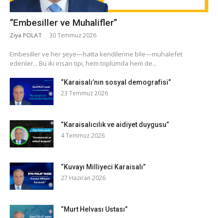
“Embesiller ve Muhalifler”
Ziya POLAT
30 Temmuz 2026
​Embesiller ve her şeye—hatta kendilerine bile—muhalefet
edenler... Bu iki insan tipi, hem toplumda hem de...
“Karaisalı’nın sosyal demografisi”
23 Temmuz 2026
“Karaisalıcılık ve aidiyet duygusu”
4 Temmuz 2026
“Kuvayı Milliyeci Karaisalı”
27 Haziran 2026
“Murt Helvası Ustası”