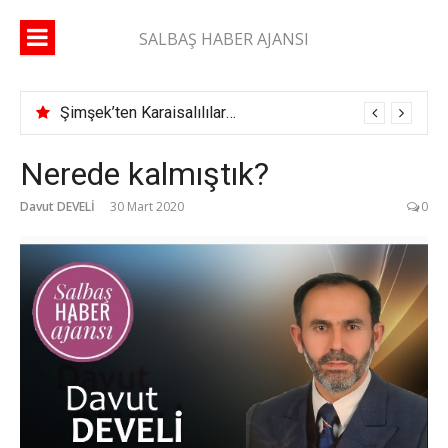
İçeriğe
atla
SALBAŞ HABER AJANSI
Şimşek’ten Karaisalılılara çağrı: “Yüzde 10’unuz gelse daha çok çok hizmet alırız”
Nerede kalmıştık?
Davut DEVELİ
30 Mart 2020
0