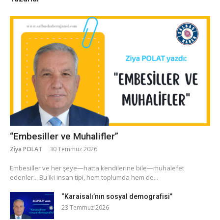
“Embesiller ve Muhalifler”
Ziya POLAT
30 Temmuz 2026
​Embesiller ve her şeye—hatta kendilerine bile—muhalefet
edenler... Bu iki insan tipi, hem toplumda hem de...
“Karaisalı’nın sosyal demografisi”
23 Temmuz 2026