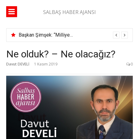
İçeriğe
atla
SALBAŞ HABER AJANSI
Başkan Şimşek: “Milliyetçiyim diyen adam ikametgahını buraya getirir”
Ne olduk? – Ne olacağız?
Davut DEVELİ
1 Kasım 2019
0