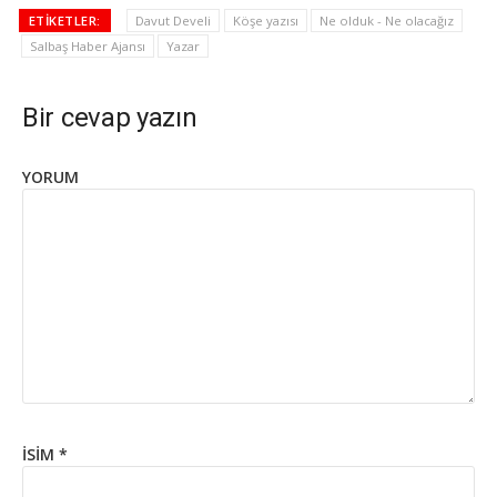
ETIKETLER:
Davut Develi
Köşe yazısı
Ne olduk - Ne olacağız
Salbaş Haber Ajansı
Yazar
Bir cevap yazın
YORUM
İSIM
*