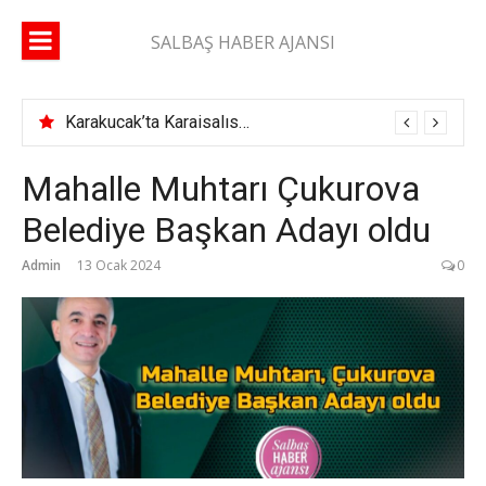
İçeriğe
atla
SALBAŞ HABER AJANSI
Karakucak’ta Karaisalıspor fırtınası
Mahalle Muhtarı Çukurova
Belediye Başkan Adayı oldu
Admin
13 Ocak 2024
0