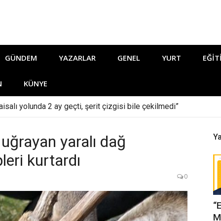
GÜNDEM
YAZARLAR
GENEL
YURT
EĞIT
N
KÜNYE
isalı yolunda 2 ay geçti, şerit çizgisi bile çekilmedi”
 uğrayan yaralı dağ
Ya
leri kurtardı
0
“
M