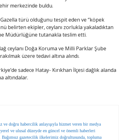
 şehir merkezinde buldu.
 Gazella türü olduğunu tespit eden ve ‘’köpek
ünü belirten ekipler, ceylanı zorlukla yakaladıktan
e Müdürlüğüne tutanakla teslim etti.
dağ ceylanı Doğa Koruma ve Milli Parklar Şube
kılmak üzere tedavi altına alındı.
rkiye’de sadece Hatay- Kırıkhan İlçesi dağlık alanda
 altındalar.
ız ve doğru habercilik anlayışıyla hizmet veren bir medya
erel ve ulusal düzeyde en güncel ve önemli haberleri
 Bağımsız gazetecilik ilkelerimiz doğrultusunda, topluma