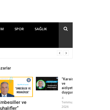
IM
SPOR
SAĞLIK
zarlar
“Karaisalıcılık
ve
aidiyet
duygusu”
4
Embesiller ve
Temmuz
2026
uhalifler”