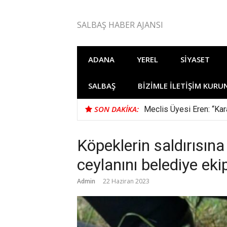
İçeriğe
atla
SALBAŞ HABER AJANSI
ADANA
YEREL
SIYASET
SALBAŞ
BIZIMLE İLETIŞIM KURU
SON DAKIKA:
Meclis Üyesi Eren: “Kara
Köpeklerin saldırısına
ceylanını belediye ekip
Admin
22 Haziran 2023