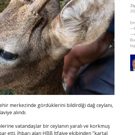
Zi
20
​E
—h
—m
Bu
to
ehir merkezinde gördüklerini bildirdiği dağ ceylanı,
aviye alındı.
plerine vatandaşlar bir ceylanın yaralı ve korkmuş
ar etti. İhbarı alan HBB İtfaiye ekibinden ‘’kartal