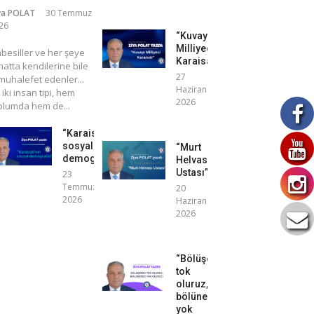
ya POLAT
30 Temmuz
26
“Kuvayı
Milliyeci
mbesiller ve her şeye
Karaisalı”
atta kendilerine bile
27
uhalefet edenler...
Haziran
 iki insan tipi, hem
2026
plumda hem de...
“Karaisalı’nın
sosyal
“Murt
demografisi”
Helvası
Ustası”
23
Temmuz
20
2026
Haziran
2026
“Bölüşerek
tok
oluruz,
bölünerek
yok