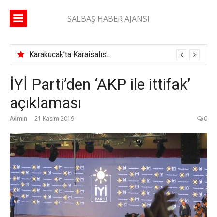
İçeriğe
atla
SALBAŞ HABER AJANSI
Karakucak’ta Karaisalıspor fırtınası
İYİ Parti’den ‘AKP ile ittifak’
açıklaması
Admin
21 Kasım 2019
0