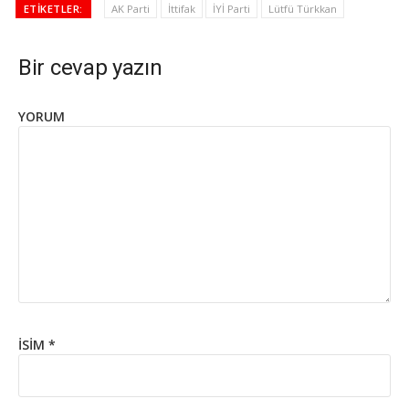
ETIKETLER:
AK Parti
İttifak
İYİ Parti
Lütfü Türkkan
Bir cevap yazın
YORUM
İSIM
*