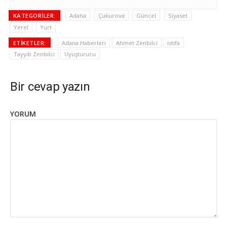
KATEGORILER:
Adana
Çukurova
Güncel
Siyaset
Yerel
Yurt
ETIKETLER:
Adana Haberleri
Ahmet Zenbilci
istifa
Tayyib Zenbilci
Uyuşturucu
Bir cevap yazın
YORUM