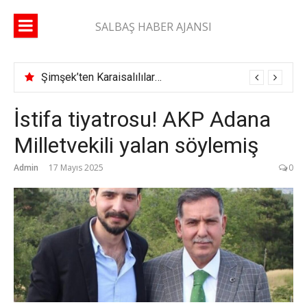
İçeriğe
atla
SALBAŞ HABER AJANSI
Şimşek’ten Karaisalılılara çağrı: “Yüzde 10’unuz gelse daha çok çok hizmet alırız”
İstifa tiyatrosu! AKP Adana
Milletvekili yalan söylemiş
Admin
17 Mayıs 2025
0