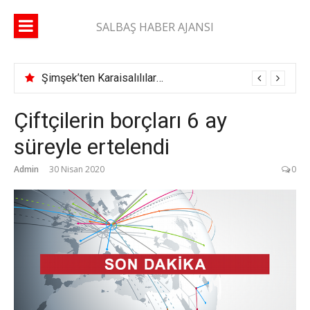
İçeriğe
atla
SALBAŞ HABER AJANSI
Şimşek’ten Karaisalılılara çağrı: “Yüzde 10’unuz gelse daha çok çok hizmet alırız”
Çiftçilerin borçları 6 ay
süreyle ertelendi
Admin
30 Nisan 2020
0