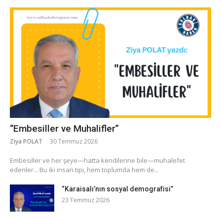
“Embesiller ve Muhalifler”
Ziya POLAT
30 Temmuz 2026
​Embesiller ve her şeye—hatta kendilerine bile—muhalefet
edenler... Bu iki insan tipi, hem toplumda hem de...
“Karaisalı’nın sosyal demografisi”
23 Temmuz 2026