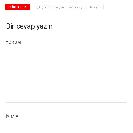
ETIKETLER:
Çiftçilerin borçları 6 ay süreyle ertelendi
Bir cevap yazın
YORUM
İSIM
*