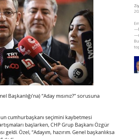
Zi
20
​E
—h
—m
Bu
to
el Başkanlığı’na) “Aday mısınız?” sorusuna
nun cumhurbaşkanı seçimini kaybetmesi
” tartışmaları başlarken, CHP Grup Başkanı Özgür
ı geldi. Özel, “Adayım, hazırım. Genel başkanlıksa