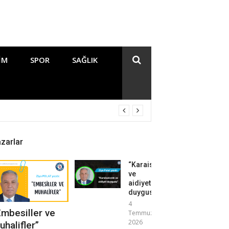
IM
SPOR
SAĞLIK
zarlar
“Karaisalıcılık
ve
aidiyet
duygusu”
4
Embesiller ve
Temmuz
2026
uhalifler”