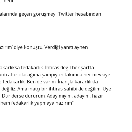
” dedi.
aralarında geçen görüşmeyi Twitter hesabından
azırım’ diye konuştu. Verdiği yanıtı aynen
karlıksa fedakarlık. İhtiras değil her şartta
ntrafor olacağıma şampiyon takımda her mevkiye
fedakarlık. Ben de varım. İnançla kararlılıkla
ğiliz. Ama inatçı bir ihtiras sahibi de değilim. Üye
. Dur derse dururum. Aday mıyım, adayım, hazır
hem fedakarlık yapmaya hazırım’”