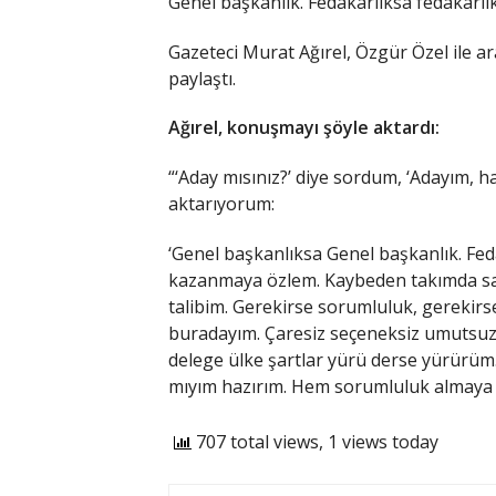
Genel başkanlık. Fedakarlıksa fedakarlık
Gazeteci Murat Ağırel, Özgür Özel ile 
paylaştı.
Ağırel, konuşmayı şöyle aktardı:
“‘Aday mısınız?’ diye sordum, ‘Adayım, h
aktarıyorum:
‘Genel başkanlıksa Genel başkanlık. Feda
kazanmaya özlem. Kaybeden takımda sa
talibim. Gerekirse sorumluluk, gerekirse 
buradayım. Çaresiz seçeneksiz umutsuz de
delege ülke şartlar yürü derse yürürüm
mıyım hazırım. Hem sorumluluk almaya 
707 total views, 1 views today