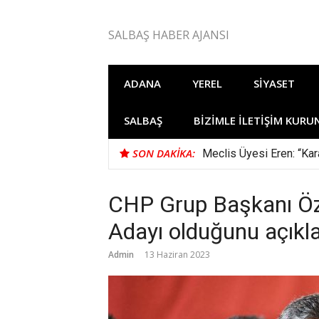
İçeriğe
atla
SALBAŞ HABER AJANSI
ADANA
YEREL
SIYASET
SALBAŞ
BIZIMLE İLETIŞIM KURU
SON DAKIKA:
Meclis Üyesi Eren: “Kara
CHP Grup Başkanı Öz
Adayı olduğunu açıkla
Admin
13 Haziran 2023