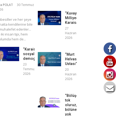
ya POLAT
30 Temmuz
26
“Kuvayı
Milliyeci
mbesiller ve her şeye
Karaisalı”
atta kendilerine bile
27
uhalefet edenler...
Haziran
 iki insan tipi, hem
2026
plumda hem de...
“Karaisalı’nın
sosyal
“Murt
demografisi”
Helvası
Ustası”
23
Temmuz
20
2026
Haziran
2026
“Bölüşerek
tok
oluruz,
bölünerek
yok