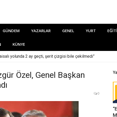
GÜNDEM
YAZARLAR
GENEL
YURT
EĞIT
N
KÜNYE
isalı yolunda 2 ay geçti, şerit çizgisi bile çekilmedi”
gür Özel, Genel Başkan
Ya
dı
0
“
M