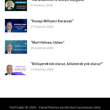
4 Temmuz 2026
“Kuvayı Milliyeci Karaisalı”
27 Haziran 2026
“Murt Helvası Ustası”
20 Haziran 2026
“Bölüşerek tok oluruz, bölünerek yok oluruz!”
14 Haziran 2026
Telif hakkı © 2026
–
FameThemes
tarafından hazırlanan Glob