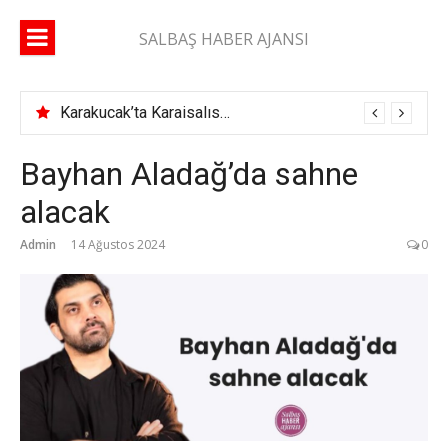
İçeriğe
atla
SALBAŞ HABER AJANSI
Karakucak’ta Karaisalıspor fırtınası
Bayhan Aladağ’da sahne
alacak
Admin
14 Ağustos 2024
0