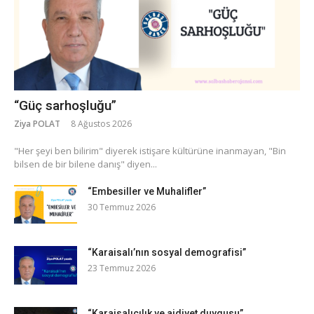
“Güç sarhoşluğu”
Ziya POLAT
8 Ağustos 2026
​"Her şeyi ben bilirim" diyerek istişare kültürüne inanmayan, "Bin
bilsen de bir bilene danış" diyen...
“Embesiller ve Muhalifler”
30 Temmuz 2026
“Karaisalı’nın sosyal demografisi”
23 Temmuz 2026
“Karaisalıcılık ve aidiyet duygusu”