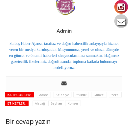
Admin
Salbaş Haber Ajansı, tarafsız ve doğru habercilik anlayışıyla hizmet
veren bir medya kuruluşudur. Misyonumuz, yerel ve ulusal düzeyde
en güncel ve önemli haberleri okuyucularımıza sunmaktır. Bağımsız
gazetecilik ilkelerimiz doğrultusunda, topluma katkıda bulunmayı
hedefliyoruz.
KATEGORILER:
Adana
Belediye
Etkinlik
Güncel
Yerel
ETIKETLER:
Aladağ
Bayhan
Konser
Bir cevap yazın