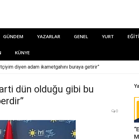
GÜNDEM
YAZARLAR
GENEL
YURT
EĞIT
N
KÜNYE
tçiyim diyen adam ikametgahını buraya getirir”
rti dün olduğu gibi bu
Ya
erdir”
0
“
M