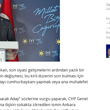
Zi
20
​E
—h
—m
Bu
to
kan, son siyasi gelişmelerin ardından yazılı bir
n değişmesi, bu kirli düzenin son bulması için
adayı cumhurbaşkanı yapmak veya ana muhalefet
acak Aday” sözlerine vurgu yaparak, CHP Genel
na ilişkin sokakta zikredilen ismin Ankara