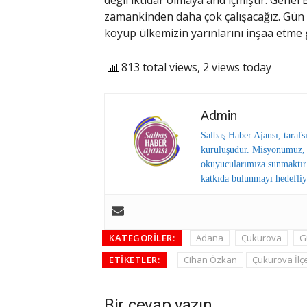
değil iktidar olmaya and içmiştir. Gene
zamankinden daha çok çalışacağız. Gün Mi
koyup ülkemizin yarınlarını inşaa etme
813 total views, 2 views today
Admin
Salbaş Haber Ajansı, tarafs
kuruluşudur. Misyonumuz, y
okuyucularımıza sunmaktır.
katkıda bulunmayı hedefliy
KATEGORILER:
Adana
Çukurova
G
ETIKETLER:
Cihan Özkan
Çukurova İlç
Bir cevap yazın