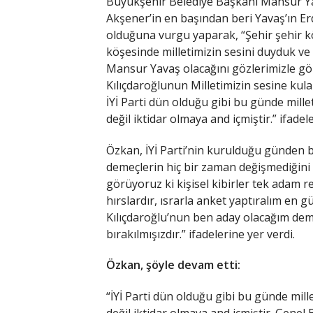
Büyükşehir Belediye Başkanı Mansur Ya
Akşener’in en başından beri Yavaş’ın E
olduğuna vurgu yaparak, “Şehir şehir 
köşesinde milletimizin sesini duyduk ve
Mansur Yavaş olacağını gözlerimizle g
Kılıçdaroğlunun Milletimizin sesine kula
İYİ Parti dün olduğu gibi bu günde millet
değil iktidar olmaya and içmiştir.” ifadele
Özkan, İYİ Parti’nin kurulduğu günden 
demeçlerin hiç bir zaman değişmediğini 
görüyoruz ki kişisel kibirler tek adam r
hırslardır, ısrarla anket yaptıralım en
Kılıçdaroğlu’nun ben aday olacağım d
bırakılmışızdır.” ifadelerine yer verdi.
Özkan, şöyle devam etti:
“İYİ Parti dün olduğu gibi bu günde mille