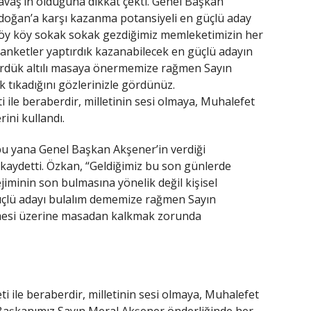
vaş’ın olduğuna dikkat çekti. Genel Başkan
rdoğan’a karşı kazanma potansiyeli en güçlü aday
köy köy sokak sokak gezdiğimiz memleketimizin her
 anketler yaptırdık kazanabilecek en güçlü adayın
ördük altılı masaya önermemize rağmen Sayın
k tıkadığını gözlerinizle gördünüz.
i ile beraberdir, milletinin sesi olmaya, Muhalefet
rini kullandı.
bu yana Genel Başkan Akşener’in verdiği
kaydetti. Özkan, “Geldiğimiz bu son günlerde
ejiminin son bulmasına yönelik değil kişisel
 güçlü adayı bulalım dememize rağmen Sayın
emesi üzerine masadan kalkmak zorunda
ti ile beraberdir, milletinin sesi olmaya, Muhalefet