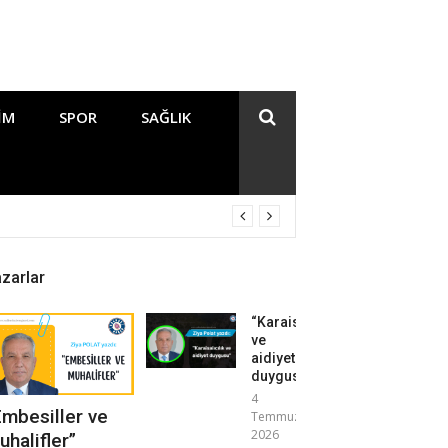
IM
SPOR
SAĞLIK
zarlar
“Karaisalıcılık
ve
aidiyet
duygusu”
4
Embesiller ve
Temmuz
2026
uhalifler”