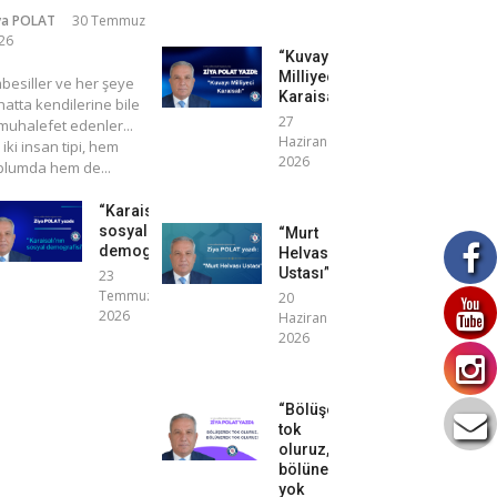
ya POLAT
30 Temmuz
26
“Kuvayı
Milliyeci
mbesiller ve her şeye
Karaisalı”
atta kendilerine bile
27
uhalefet edenler...
Haziran
 iki insan tipi, hem
2026
plumda hem de...
“Karaisalı’nın
sosyal
“Murt
demografisi”
Helvası
Ustası”
23
Temmuz
20
2026
Haziran
2026
“Bölüşerek
tok
oluruz,
bölünerek
yok