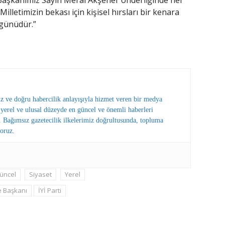
l Başkanımız Sayın Meral Akşener önderliğinde her
lletimizin bekası için kişisel hırsları bir kenara
 günüdür.”
ız ve doğru habercilik anlayışıyla hizmet veren bir medya
erel ve ulusal düzeyde en güncel ve önemli haberleri
 Bağımsız gazetecilik ilkelerimiz doğrultusunda, topluma
oruz.
üncel
Siyaset
Yerel
e Başkanı
İYİ Parti