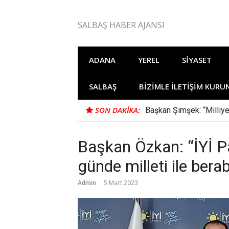
İçeriğe
atla
SALBAŞ HABER AJANSI
ADANA
YEREL
SIYASET
SALBAŞ
BIZIMLE İLETIŞIM KURU
SON DAKIKA:
Başkan Şimşek: “Milliye
Başkan Özkan: “İYİ Pa
günde milleti ile berab
Admin
5 Mart 2023