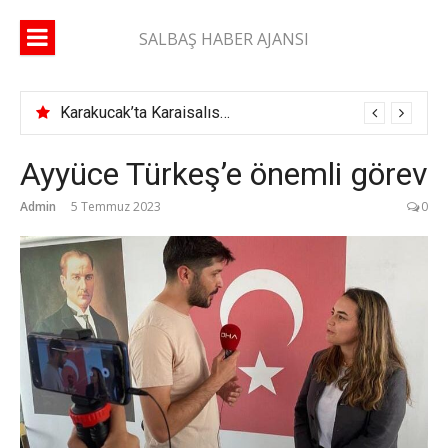
İçeriğe
atla
SALBAŞ HABER AJANSI
Karakucak’ta Karaisalıspor fırtınası
Ayyüce Türkeş’e önemli görev
Admin
5 Temmuz 2023
0