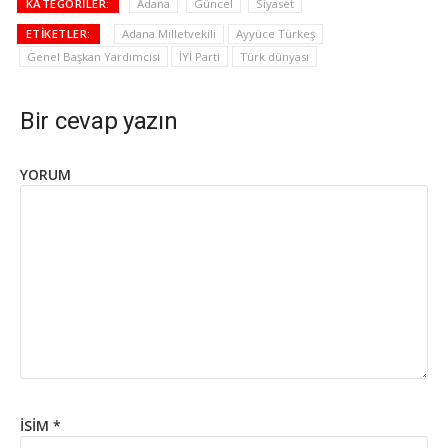
KATEGORILER:
Adana
Güncel
Siyaset
ETIKETLER:
Adana Milletvekili
Ayyüce Türkeş
Genel Başkan Yardımcısı
İYİ Parti
Türk dünyası
Bir cevap yazın
YORUM
İSIM
*