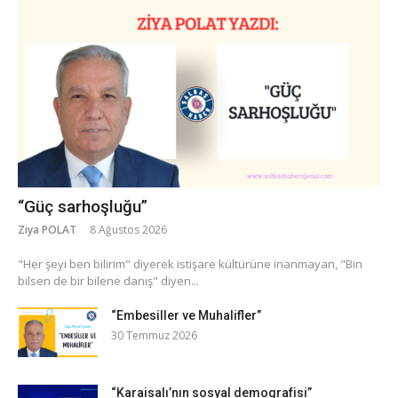
“Güç sarhoşluğu”
Ziya POLAT
8 Ağustos 2026
​"Her şeyi ben bilirim" diyerek istişare kültürüne inanmayan, "Bin
bilsen de bir bilene danış" diyen...
“Embesiller ve Muhalifler”
30 Temmuz 2026
“Karaisalı’nın sosyal demografisi”