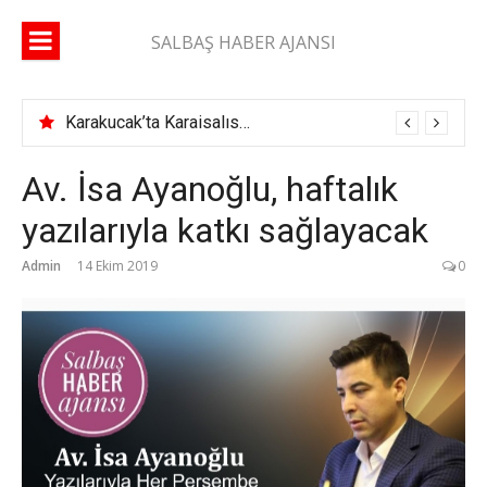
İçeriğe
atla
SALBAŞ HABER AJANSI
Karakucak’ta Karaisalıspor fırtınası
Av. İsa Ayanoğlu, haftalık
yazılarıyla katkı sağlayacak
Admin
14 Ekim 2019
0