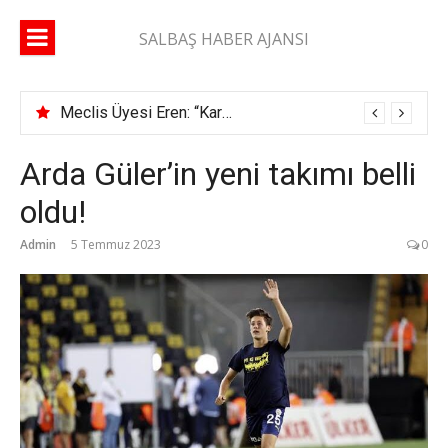
İçeriğe
atla
SALBAŞ HABER AJANSI
Meclis Üyesi Eren: “Karaisalı yolunda 2 ay geçti, şerit çizgisi bile çekilmedi”
Arda Güler’in yeni takımı belli
oldu!
Admin
5 Temmuz 2023
0