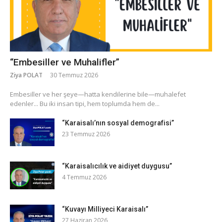
“Embesiller ve Muhalifler”
Ziya POLAT
30 Temmuz 2026
​Embesiller ve her şeye—hatta kendilerine bile—muhalefet
edenler... Bu iki insan tipi, hem toplumda hem de...
“Karaisalı’nın sosyal demografisi”
23 Temmuz 2026
“Karaisalıcılık ve aidiyet duygusu”
4 Temmuz 2026
“Kuvayı Milliyeci Karaisalı”
27 Haziran 2026