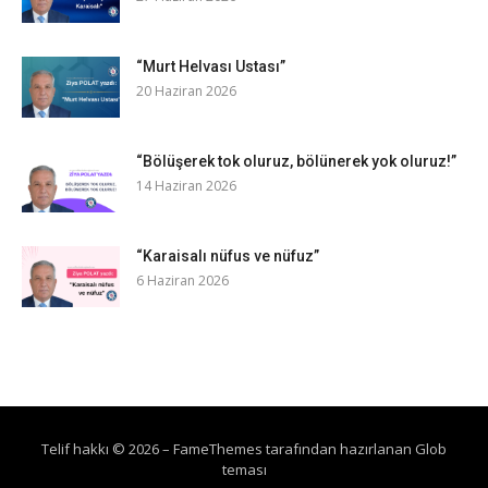
“Murt Helvası Ustası”
20 Haziran 2026
“Bölüşerek tok oluruz, bölünerek yok oluruz!”
14 Haziran 2026
“Karaisalı nüfus ve nüfuz”
6 Haziran 2026
Telif hakkı © 2026
–
FameThemes
tarafından hazırlanan Glob
teması