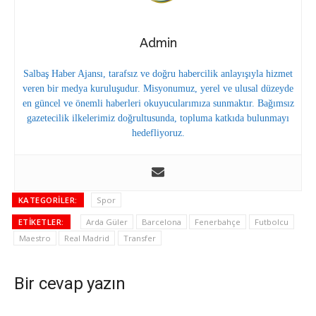
Admin
Salbaş Haber Ajansı, tarafsız ve doğru habercilik anlayışıyla hizmet
veren bir medya kuruluşudur. Misyonumuz, yerel ve ulusal düzeyde
en güncel ve önemli haberleri okuyucularımıza sunmaktır. Bağımsız
gazetecilik ilkelerimiz doğrultusunda, topluma katkıda bulunmayı
hedefliyoruz.
KATEGORILER:
Spor
ETIKETLER:
Arda Güler
Barcelona
Fenerbahçe
Futbolcu
Maestro
Real Madrid
Transfer
Bir cevap yazın