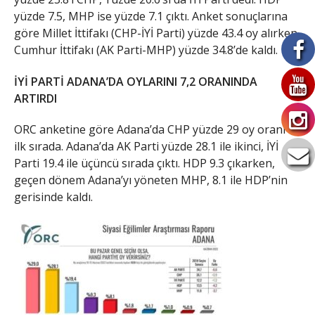
yüzde 7.5, MHP ise yüzde 7.1 çıktı. Anket sonuçlarına
göre Millet İttifakı (CHP-İYİ Parti) yüzde 43.4 oy alırken,
Cumhur İttifakı (AK Parti-MHP) yüzde 34.8’de kaldı.
İYİ PARTİ ADANA’DA OYLARINI 7,2 ORANINDA
ARTIRDI
ORC anketine göre Adana’da CHP yüzde 29 oy oranı ile
ilk sırada. Adana’da AK Parti yüzde 28.1 ile ikinci, İYİ
Parti 19.4 ile üçüncü sırada çıktı. HDP 9.3 çıkarken,
geçen dönem Adana’yı yöneten MHP, 8.1 ile HDP’nin
gerisinde kaldı.