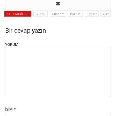
KATEGORILER:
Güncel
Gündem
Politika
Siyaset
Yurt
Bir cevap yazın
YORUM
İSIM
*