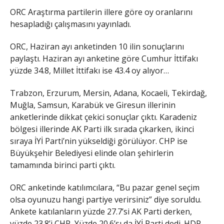
ORC Araştırma partilerin illere göre oy oranlarını
hesapladığı çalışmasını yayınladı.
ORC, Haziran ayı anketinden 10 ilin sonuçlarını
paylaştı. Haziran ayı anketine göre Cumhur İttifakı
yüzde 34.8, Millet İttifakı ise 43.4 oy alıyor…
Trabzon, Erzurum, Mersin, Adana, Kocaeli, Tekirdağ,
Muğla, Samsun, Karabük ve Giresun illerinin
anketlerinde dikkat çekici sonuçlar çıktı. Karadeniz
bölgesi illerinde AK Parti ilk sırada çıkarken, ikinci
sıraya İYİ Parti’nin yükseldiği görülüyor. CHP ise
Büyükşehir Belediyesi elinde olan şehirlerin
tamamında birinci parti çıktı.
ORC anketinde katılımcılara, “Bu pazar genel seçim
olsa oyunuzu hangi partiye verirsiniz” diye soruldu.
Ankete katılanların yüzde 27.7’si AK Parti derken,
yüzde 23.8’i CHP, Yüzde 20.6’sı da İYİ Parti dedi. HDP