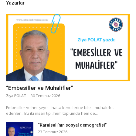
Yazarlar
“Embesiller ve Muhalifler”
Ziya POLAT
30 Temmuz 2026
​Embesiller ve her şeye—hatta kendilerine bile—muhalefet
edenler... Bu iki insan tipi, hem toplumda hem de...
“Karaisalı’nın sosyal demografisi”
23 Temmuz 2026