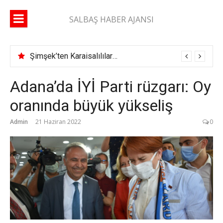
İçeriğe
atla
SALBAŞ HABER AJANSI
Şimşek’ten Karaisalılılara çağrı: “Yüzde 10’unuz gelse daha çok çok hizmet alırız”
Adana’da İYİ Parti rüzgarı: Oy
oranında büyük yükseliş
Admin
21 Haziran 2022
0