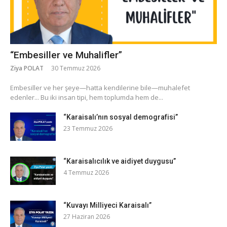
“Embesiller ve Muhalifler”
Ziya POLAT
30 Temmuz 2026
​Embesiller ve her şeye—hatta kendilerine bile—muhalefet
edenler... Bu iki insan tipi, hem toplumda hem de...
“Karaisalı’nın sosyal demografisi”
23 Temmuz 2026
“Karaisalıcılık ve aidiyet duygusu”
4 Temmuz 2026
“Kuvayı Milliyeci Karaisalı”
27 Haziran 2026