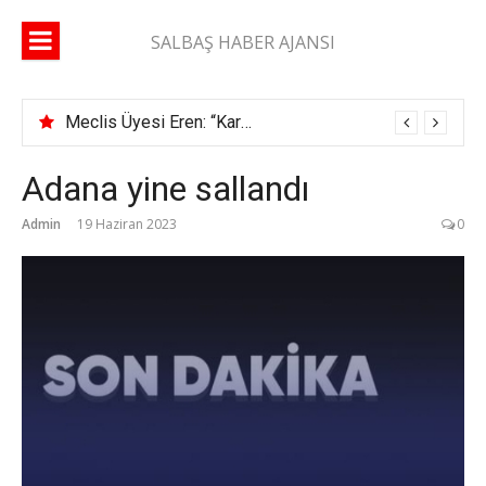
İçeriğe
atla
SALBAŞ HABER AJANSI
Meclis Üyesi Eren: “Karaisalı yolunda 2 ay geçti, şerit çizgisi bile çekilmedi”
Adana yine sallandı
Admin
19 Haziran 2023
0