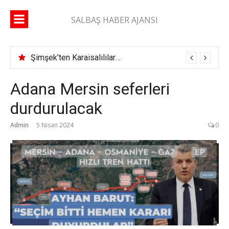
İçeriğe
atla
SALBAŞ HABER AJANSI
Şimşek’ten Karaisalılılara çağrı: “Yüzde 10’unuz gelse daha çok çok hizmet alırız”
Adana Mersin seferleri
durdurulacak
Admin
5 Nisan 2024
0