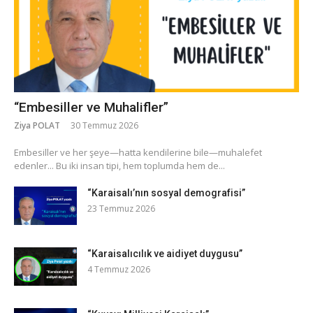
“Embesiller ve Muhalifler”
Ziya POLAT
30 Temmuz 2026
​Embesiller ve her şeye—hatta kendilerine bile—muhalefet
edenler... Bu iki insan tipi, hem toplumda hem de...
“Karaisalı’nın sosyal demografisi”
23 Temmuz 2026
“Karaisalıcılık ve aidiyet duygusu”
4 Temmuz 2026