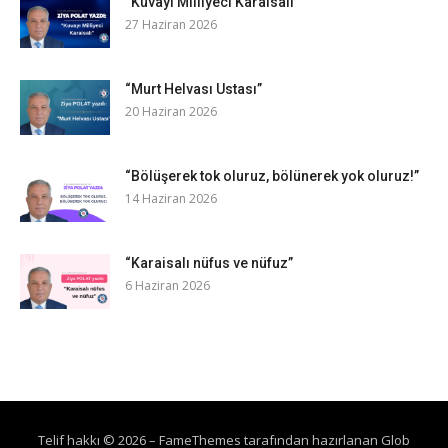
“Kuvayı Milliyeci Karaisalı”
27 Haziran 2026
“Murt Helvası Ustası”
20 Haziran 2026
“Bölüşerek tok oluruz, bölünerek yok oluruz!”
14 Haziran 2026
“Karaisalı nüfus ve nüfuz”
6 Haziran 2026
Telif hakkı © 2026
–
FameThemes
tarafından hazırlanan Glob